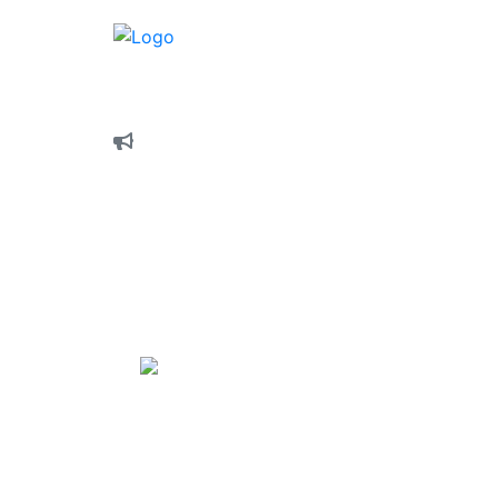
Beranda
Prediksi Toge
PREDIKSI TOGEL OREG
Prediksi Toge
Prediksi BabelToto menghadirkan informa