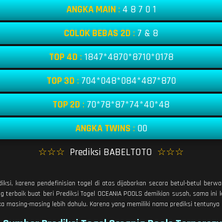
ANGKA MAIN
:
4 8 7 0 1
COLOK BEBAS 2D
:
7 & 8
TOP 4D
:
1847*4870*8710*0178
TOP 3D
:
704*048*084*487*870
TOP 2D
:
70*78*87*74*40*48
ANGKA TWINS
:
00
☆☆☆
Prediksi BABELTOTO
☆☆☆
si, karena pendefinisian togel di atas dijabarkan secara betul-betul berwa
terbaik buat beri Prediksi Togel OCEANIA POOLS demikian susah, sama ini k
ka masing-masing lebih dahulu. Karena yang memiliki nama prediksi tentunya 