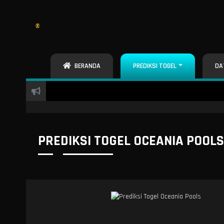
BERANDA
PREDIKSI TOGEL
DA
PREDIKSI TOGEL OCEANIA POOLS 