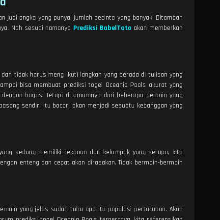
ya
n judi angka yang punyai jumlah pecinta yang banyak. Ditambah
caya. Nah sesuai namanya
Prediksi BabelToto
akan memberkan
 dan tidak harus meng ikuti langkah yang berada di tulisan yang
, sampai bisa membuat prediksi togel Oceania Pools akurat yang
dengan bagus. Tetapi di umumnya dari beberapa pemain yang
 dipasang sendiri itu bocor, akan menjadi sesuatu kebanggan yang
yang sedang memiliki rekanan dari kelompok yang serupa, kita
dengan enteng dan cepat akan dirasakan. Tidak bermain-bermain
pemain yang jelas sudah tahu apa itu populasi pertaruhan. Akan
um prediksi togel Oceania Pools terpercaya, kita referensikan