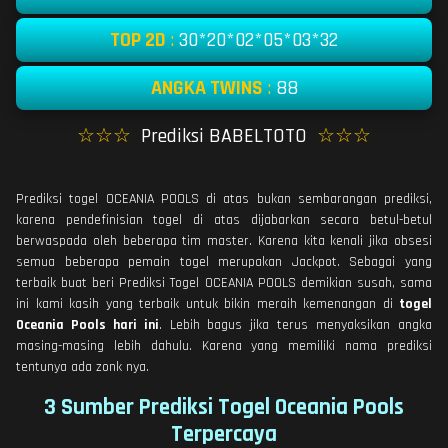
TOP 2D
:
30*20*02*05*03*32
ANGKA TWINS
:
88
☆☆☆
Prediksi BABELTOTO
☆☆☆
Prediksi togel OCEANIA POOLS di atas bukan sembarangan prediksi,
karena pendefinisian togel di atas dijabarkan secara betul-betul
berwaspada oleh beberapa tim master. Karena kita kenali jika obsesi
semua beberapa pemain togel merupakan Jackpot. Sebagai yang
terbaik buat beri Prediksi Togel OCEANIA POOLS demikian susah, sama
ini kami kasih yang terbaik untuk bikin meraih kemenangan di
togel
Oceania Pools hari ini
. Lebih bagus jika terus menyaksikan angka
masing-masing lebih dahulu. Karena yang memiliki nama prediksi
tentunya ada zonk nya.
3 Sumber Prediksi Togel Oceania Pools
Terpercaya