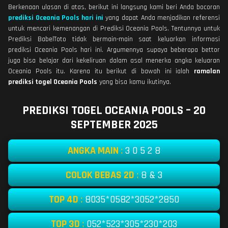
Berkenaan ulasan di atas, berikut ini langsung kami beri Anda bocoran
prediksi Oceania Pools hari ini
yang dapat Anda menjadikan referensi
untuk mencari kemenangan di Prediksi Oceania Pools. Tentunnya untuk
Prediksi BabelToto tidak bermain-main saat keluarkan informasi
prediksi Oceania Pools hari ini. Argumennya supaya beberapa bettor
juga bisa belajar dari kekeliruan dalam asal menerka angka keluaran
Oceania Pools itu. Karena itu berikut di bawah ini ialah
ramalan
prediksi togel Oceania Pools
yang bisa kamu ikutinya.
PREDIKSI TOGEL OCEANIA POOLS – 20
SEPTEMBER 2025
ANGKA MAIN
:
3 0 5 2 8
COLOK BEBAS 2D
:
8 & 3
TOP 4D
:
8035*0582*3052*2850
TOP 3D
:
052*523*305*230*203