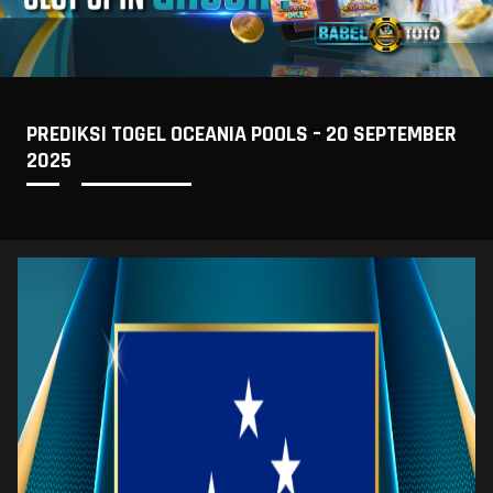
PREDIKSI TOGEL OCEANIA POOLS – 20 SEPTEMBER
2025