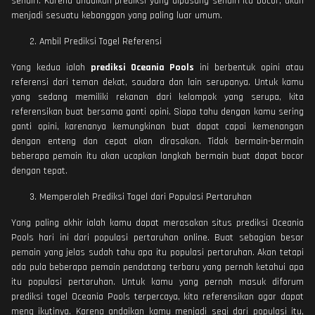
sendiri. Karena andaikan prediksi yang dipasang sendiri itu bocor, akan
menjadi sesuatu kebanggan yang paling luar umum.
Ambil Prediksi Togel Referensi
Yang kedua ialah
prediksi Oceania Pools
ini berbentuk opini atau
referensi dari teman dekat, saudara dan lain serupanya. Untuk kamu
yang sedang memiliki rekanan dari kelompok yang serupa, kita
referensikan buat bersama ganti opini. Siapa tahu dengan kamu sering
ganti opini, karenanya kemungkinan buat dapat capai kemenangan
dengan enteng dan cepat akan dirasakan. Tidak bermain-bermain
beberapa pemain itu akan ucapkan langkah bermain buat dapat bocor
dengan tepat.
Memperoleh Prediksi Togel dari Populasi Pertaruhan
Yang paling akhir ialah kamu dapat merasakan situs prediksi Oceania
Pools hari ini dari populasi pertaruhan online. Buat sebagian besar
pemain yang jelas sudah tahu apa itu populasi pertaruhan. Akan tetapi
ada pula beberapa pemain pendatang terbaru yang pernah ketahui apa
itu populasi pertaruhan. Untuk kamu yang pernah masuk diforum
prediksi togel Oceania Pools terpercaya, kita referensikan agar dapat
meng ikutinya. Karena andaikan kamu menjadi segi dari populasi itu,