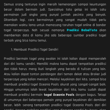
Semua orang tentunya ingin meraih kemenangan sampai keuntungan
besar dalam bermain judi. Spesialnya toto gelap ini ialah satu
permainan judi angka yang punyai jumlah pecinta yang banyak.
Ditambah lagi, cara bermainnya yang sangat mudah tidak perlu
memakan waktu lama untuk memasang taruhan togel online di bandar
togel terpercaya. Nah sesuai namanya
Prediksi BabelToto
akan
memberkan data di kamu jika ada beberapa sumber prediksi togel
terbaik yang bisa kamu temui.
Membuat Prediksi Togel Sendiri
Prediksi bermain togel yang awalan ini ialah kalian dapat memperoleh
dari diri kamu sendiri. Memiliki makna kamu dapat tempatkan prediksi
dan tidak harus meng ikuti langkah yang berada di tulisan yang lain.
Atau kalian dapat tonton pandangan dari teman dekat atau Broker judi
terpercaya yang kalian mencari. Melalui keyakinan dari kita, sampai bisa
membuat prediksi togel Oceania Pools akurat yang sangat-sangat baik.
Hingga umumnya ialah lewat keyakinan dari kita, kamu sudah dapat
membuat prediksi bermain
togel Oceania Pools
dengan bagus. Tetapi
di umumnya dari beberapa pemain yang punyai keyakinan diri demikian
besar, lebih senang tempatkan prediksi togel Oceania Pools dari diri