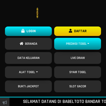
LOGIN
DAFTAR
BERANDA
PREDIKSI TOGEL
DATA KELUARAN
LIVE DRAW
ALAT TOGEL
SYAIR TOGEL
BUKTI JACKPOT
SLOT GACOR
SELAMAT DATANG DI BABELTOTO BANDAR TOGEL 