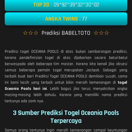
TOP 2D
:
09*92*39*32*30*02
ANGKA TWINS
:
77
☆☆☆
Prediksi BABELTOTO
☆☆☆
Prediksi togel OCEANIA POOLS di atas bukan sembarangan prediksi,
karena pendefinisian togel di atas dijabarkan secara betul-betul
berwaspada oleh beberapa tim master. Karena kita kenali jika obsesi
semua beberapa pemain togel merupakan Jackpot. Sebagai yang
terbaik buat beri Prediksi Togel OCEANIA POOLS demikian susah, sama
ini kami kasih yang terbaik untuk bikin meraih kemenangan di
togel
Oceania Pools hari ini
. Lebih bagus jika terus menyaksikan angka
masing-masing lebih dahulu. Karena yang memiliki nama prediksi
tentunya ada zonk nya.
3 Sumber Prediksi Togel Oceania Pools
Terpercaya
Semua orang tentunya ingin meraih kemenangan sampai keuntungan