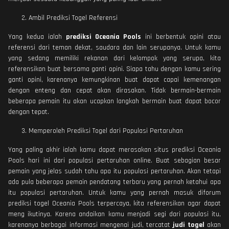
Ambil Prediksi Togel Referensi
Yang kedua ialah
prediksi Oceania Pools
ini berbentuk opini atau
referensi dari teman dekat, saudara dan lain serupanya. Untuk kamu
yang sedang memiliki rekanan dari kelompok yang serupa, kita
referensikan buat bersama ganti opini. Siapa tahu dengan kamu sering
ganti opini, karenanya kemungkinan buat dapat capai kemenangan
dengan enteng dan cepat akan dirasakan. Tidak bermain-bermain
beberapa pemain itu akan ucapkan langkah bermain buat dapat bocor
dengan tepat.
Memperoleh Prediksi Togel dari Populasi Pertaruhan
Yang paling akhir ialah kamu dapat merasakan situs prediksi Oceania
Pools hari ini dari populasi pertaruhan online. Buat sebagian besar
pemain yang jelas sudah tahu apa itu populasi pertaruhan. Akan tetapi
ada pula beberapa pemain pendatang terbaru yang pernah ketahui apa
itu populasi pertaruhan. Untuk kamu yang pernah masuk diforum
prediksi togel Oceania Pools terpercaya, kita referensikan agar dapat
meng ikutinya. Karena andaikan kamu menjadi segi dari populasi itu,
karenanya berbagai informasi mengenai judi, tercatat
judi togel
akan