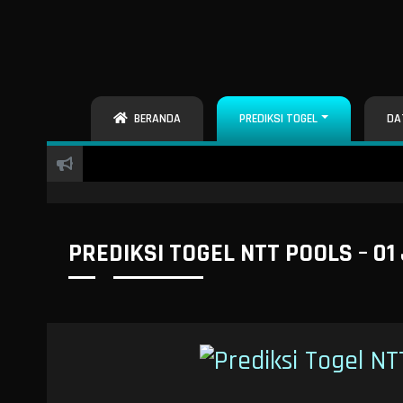
BERANDA
PREDIKSI TOGEL
DA
PREDIKSI TOGEL NTT POOLS – 01