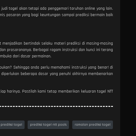
udi togel akan tetapi ada penggemari taruhan online yang lain.
jenis pasaran yang bagi keuntungan sampai prediksi bermain baik
pat menjadikan bertindak selaku materi prediksi di masing-masing
r dan prasarananya. Berbagai ragam instruksi dan kunci ini terang
embuka dari dasar permainan.
n bukan? Sehingga anda perlu memahami instruksi yang benar! di
tu diperlukan beberapa dasar yang penuhi akhirnya membenarkan
iap harinya. Pastilah kami tetap memberikan keluaran togel NTT
prediksi togel
prediksi togel ntt pools
ramalan prediksi togel