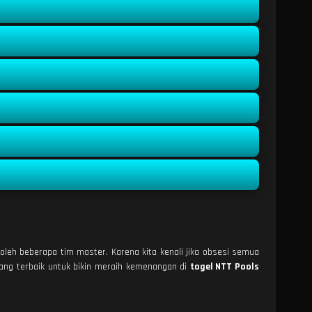
 oleh beberapa tim master. Karena kita kenali jika obsesi semua
yang terbaik untuk bikin meraih kemenangan di
togel NTT Pools