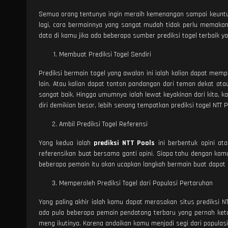
Semua orang tentunya ingin meraih kemenangan sampai keuntung
lagi, cara bermainnya yang sangat mudah tidak perlu memaka
data di kamu jika ada beberapa sumber prediksi togel terbaik y
Membuat Prediksi Togel Sendiri
Prediksi bermain togel yang awalan ini ialah kalian dapat memp
lain. Atau kalian dapat tonton pandangan dari teman dekat atau
sangat baik. Hingga umumnya ialah lewat keyakinan dari kita,
diri demikian besar, lebih senang tempatkan prediksi togel NTT 
Ambil Prediksi Togel Referensi
Yang kedua ialah
prediksi NTT Pools
ini berbentuk opini at
referensikan buat bersama ganti opini. Siapa tahu dengan kam
beberapa pemain itu akan ucapkan langkah bermain buat dapat 
Memperoleh Prediksi Togel dari Populasi Pertaruhan
Yang paling akhir ialah kamu dapat merasakan situs prediksi NT
ada pula beberapa pemain pendatang terbaru yang pernah ketah
meng ikutinya. Karena andaikan kamu menjadi segi dari populasi