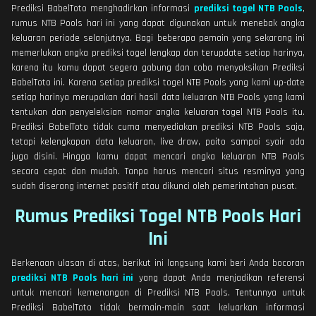
Prediksi BabelToto menghadirkan informasi
prediksi togel NTB Pools
,
rumus NTB Pools hari ini yang dapat digunakan untuk menebak angka
keluaran periode selanjutnya. Bagi beberapa pemain yang sekarang ini
memerlukan angka prediksi togel lengkap dan terupdate setiap harinya,
karena itu kamu dapat segera gabung dan coba menyaksikan Prediksi
BabelToto ini. Karena setiap prediksi togel NTB Pools yang kami up-date
setiap harinya merupakan dari hasil data keluaran NTB Pools yang kami
tentukan dan penyeleksian nomor angka keluaran togel NTB Pools itu.
Prediksi BabelToto tidak cuma menyediakan prediksi NTB Pools saja,
tetapi kelengkapan data keluaran, live draw, paito sampai syair ada
juga disini. Hingga kamu dapat mencari angka keluaran NTB Pools
secara cepat dan mudah. Tanpa harus mencari situs resminya yang
sudah diserang internet positif atau dikunci oleh pemerintahan pusat.
Rumus Prediksi Togel NTB Pools Hari
Ini
Berkenaan ulasan di atas, berikut ini langsung kami beri Anda bocoran
prediksi NTB Pools hari ini
yang dapat Anda menjadikan referensi
untuk mencari kemenangan di Prediksi NTB Pools. Tentunnya untuk
Prediksi BabelToto tidak bermain-main saat keluarkan informasi