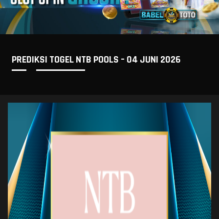
PREDIKSI TOGEL NTB POOLS – 04 JUNI 2026