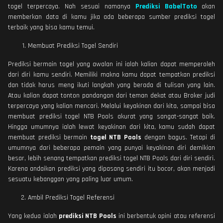
togel terpercaya. Nah sesuai namanya
Prediksi BabelToto
akan
memberkan data di kamu jika ada beberapa sumber prediksi togel
terbaik yang bisa kamu temui.
Membuat Prediksi Togel Sendiri
Prediksi bermain togel yang awalan ini ialah kalian dapat memperoleh
dari diri kamu sendiri. Memiliki makna kamu dapat tempatkan prediksi
dan tidak harus meng ikuti langkah yang berada di tulisan yang lain.
Atau kalian dapat tonton pandangan dari teman dekat atau Broker judi
terpercaya yang kalian mencari. Melalui keyakinan dari kita, sampai bisa
membuat prediksi togel NTB Pools akurat yang sangat-sangat baik.
Hingga umumnya ialah lewat keyakinan dari kita, kamu sudah dapat
membuat prediksi bermain
togel NTB Pools
dengan bagus. Tetapi di
umumnya dari beberapa pemain yang punyai keyakinan diri demikian
besar, lebih senang tempatkan prediksi togel NTB Pools dari diri sendiri.
Karena andaikan prediksi yang dipasang sendiri itu bocor, akan menjadi
sesuatu kebanggan yang paling luar umum.
Ambil Prediksi Togel Referensi
Yang kedua ialah
prediksi NTB Pools
ini berbentuk opini atau referensi