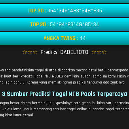
TOP 3D
:
354*345*483*548*835
TOP 2D
:
54*84*83*48*85*34
ANGKA TWINS
:
44
☆☆☆
Prediksi BABELTOTO
☆☆☆
arena pendefinisian togel di atas dijabarkan secara betul-betul berwaspada
k buat beri Prediksi Togel NTB POOLS demikian susah, sama ini kami kasih 
g lebih dahulu. Karena yang memiliki nama prediksi tentunya ada zonk nya.
3 Sumber Prediksi Togel NTB Pools Terpercaya
an besar dalam bermain judi. Spesialnya toto gelap ini ialah satu permaina
n waktu lama untuk memasang taruhan togel online di bandar togel terper
ang bisa kamu temui.