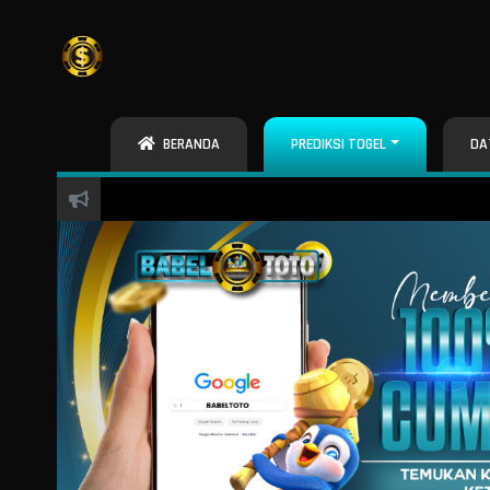
BERANDA
PREDIKSI TOGEL
DA