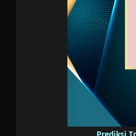
Prediksi T