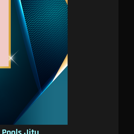
 Pools Jitu