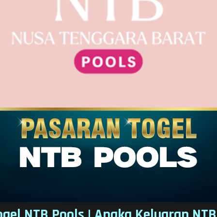
ogel NTB Pools | Angka Keluaran NTB