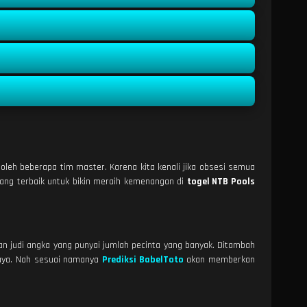
 oleh beberapa tim master. Karena kita kenali jika obsesi semua
yang terbaik untuk bikin meraih kemenangan di
togel NTB Pools
n judi angka yang punyai jumlah pecinta yang banyak. Ditambah
caya. Nah sesuai namanya
Prediksi BabelToto
akan memberkan