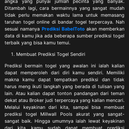
angka yang punyai jumlah pecinta yang banyak.
Ditambah lagi, cara bermainnya yang sangat mudah
tidak perlu memakan waktu lama untuk memasang
taruhan togel online di bandar togel terpercaya. Nah
sesuai namanya
Prediksi BabelToto
akan memberkan
data di kamu jika ada beberapa sumber prediksi togel
terbaik yang bisa kamu temui.
Membuat Prediksi Togel Sendiri
Prediksi bermain togel yang awalan ini ialah kalian
dapat memperoleh dari diri kamu sendiri. Memiliki
makna kamu dapat tempatkan prediksi dan tidak
harus meng ikuti langkah yang berada di tulisan yang
lain. Atau kalian dapat tonton pandangan dari teman
dekat atau Broker judi terpercaya yang kalian mencari.
Melalui keyakinan dari kita, sampai bisa membuat
prediksi togel Millwall Pools akurat yang sangat-
sangat baik. Hingga umumnya ialah lewat keyakinan
dari kita, kamu sudah dapat membuat prediksi