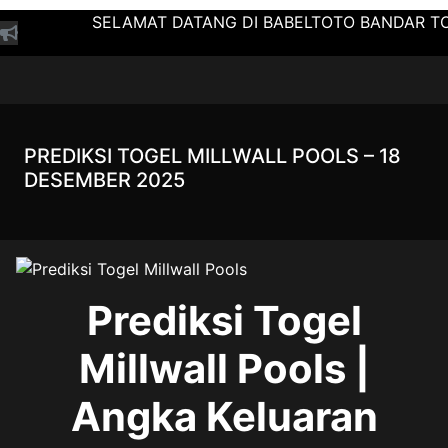
SELAMAT DATANG DI BABELTOTO BANDAR TOGEL
PREDIKSI TOGEL MILLWALL POOLS – 18
DESEMBER 2025
Prediksi Togel
Millwall Pools |
Angka Keluaran