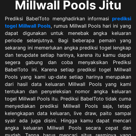
Millwall Pools Jitu
Prediksi BabelToto menghadirkan informasi
prediksi
togel Millwall Pools
, rumus Millwall Pools hari ini yang
dapat digunakan untuk menebak angka keluaran
periode selanjutnya. Bagi beberapa pemain yang
sekarang ini memerlukan angka prediksi togel lengkap
dan terupdate setiap harinya, karena itu kamu dapat
segera gabung dan coba menyaksikan Prediksi
BabelToto ini. Karena setiap prediksi togel Millwall
Pools yang kami up-date setiap harinya merupakan
dari hasil data keluaran Millwall Pools yang kami
tentukan dan penyeleksian nomor angka keluaran
togel Millwall Pools itu. Prediksi BabelToto tidak cuma
menyediakan prediksi Millwall Pools saja, tetapi
kelengkapan data keluaran, live draw, paito sampai
syair ada juga disini. Hingga kamu dapat mencari
angka keluaran Millwall Pools secara cepat dan
mudah. Tanpa harus mencari situs resminya yang