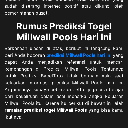
sudah diserang internet positif atau dikunci oleh
pemerintahan pusat.
Rumus Prediksi Togel
Millwall Pools Hari Ini
Berkenaan ulasan di atas, berikut ini langsung kami
beri Anda bocoran
prediksi Millwall Pools hari ini
yang
dapat Anda menjadikan referensi untuk mencari
kemenangan di Prediksi Millwall Pools. Tentunnya
untuk Prediksi BabelToto tidak bermain-main saat
keluarkan informasi prediksi Millwall Pools hari ini.
Argumennya supaya beberapa bettor juga bisa belajar
dari kekeliruan dalam asal menerka angka keluaran
Millwall Pools itu. Karena itu berikut di bawah ini ialah
ramalan prediksi togel Millwall Pools
yang bisa kamu
ikutinya.