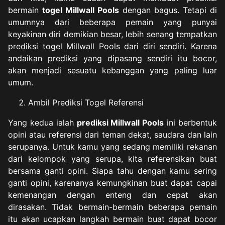
bermain
togel Millwall Pools
dengan bagus. Tetapi di
umumnya dari beberapa pemain yang punyai
keyakinan diri demikian besar, lebih senang tempatkan
prediksi togel Millwall Pools dari diri sendiri. Karena
andaikan prediksi yang dipasang sendiri itu bocor,
akan menjadi sesuatu kebanggan yang paling luar
umum.
Ambil Prediksi Togel Referensi
Yang kedua ialah
prediksi Millwall Pools
ini berbentuk
opini atau referensi dari teman dekat, saudara dan lain
serupanya. Untuk kamu yang sedang memiliki rekanan
dari kelompok yang serupa, kita referensikan buat
bersama ganti opini. Siapa tahu dengan kamu sering
ganti opini, karenanya kemungkinan buat dapat capai
kemenangan dengan enteng dan cepat akan
dirasakan. Tidak bermain-bermain beberapa pemain
itu akan ucapkan langkah bermain buat dapat bocor