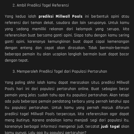
Ambil Prediksi Togel Referensi
Yang kedua ialah
prediksi Millwall Pools
ini berbentuk opini atau
referensi dari teman dekat, saudara dan lain serupanya. Untuk kamu
yang sedang memiliki rekanan dari kelompok yang serupa, kita
referensikan buat bersama ganti opini. Siapa tahu dengan kamu sering
ganti opini, karenanya kemungkinan buat dapat capai kemenangan
dengan enteng dan cepat akan dirasakan. Tidak bermain-bermain
beberapa pemain itu akan ucapkan langkah bermain buat dapat bocor
dengan tepat.
Memperoleh Prediksi Togel dari Populasi Pertaruhan
Yang paling akhir ialah kamu dapat merasakan situs prediksi Millwall
Pools hari ini dari populasi pertaruhan online. Buat sebagian besar
pemain yang jelas sudah tahu apa itu populasi pertaruhan. Akan tetapi
ada pula beberapa pemain pendatang terbaru yang pernah ketahui apa
itu populasi pertaruhan. Untuk kamu yang pernah masuk diforum
prediksi togel Millwall Pools terpercaya, kita referensikan agar dapat
meng ikutinya. Karena andaikan kamu menjadi segi dari populasi itu,
karenanya berbagai informasi mengenai judi, tercatat
judi togel
akan
kamu punyai. Lalu apa itu populasi pertaruhan?