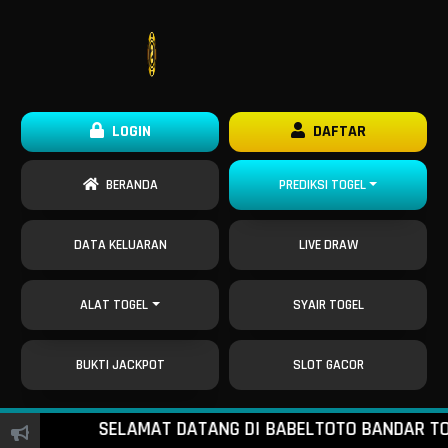
LOGIN
DAFTAR
BERANDA
PREDIKSI TOGEL
DATA KELUARAN
LIVE DRAW
ALAT TOGEL
SYAIR TOGEL
BUKTI JACKPOT
SLOT GACOR
SELAMAT DATANG DI BABELTOTO BANDAR TOGEL