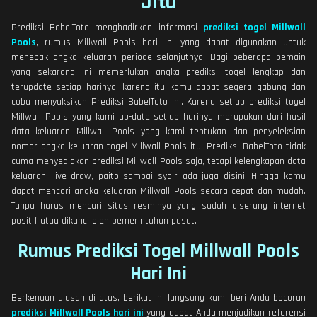
Jitu
Prediksi BabelToto menghadirkan informasi
prediksi togel Millwall
Pools
, rumus Millwall Pools hari ini yang dapat digunakan untuk
menebak angka keluaran periode selanjutnya. Bagi beberapa pemain
yang sekarang ini memerlukan angka prediksi togel lengkap dan
terupdate setiap harinya, karena itu kamu dapat segera gabung dan
coba menyaksikan Prediksi BabelToto ini. Karena setiap prediksi togel
Millwall Pools yang kami up-date setiap harinya merupakan dari hasil
data keluaran Millwall Pools yang kami tentukan dan penyeleksian
nomor angka keluaran togel Millwall Pools itu. Prediksi BabelToto tidak
cuma menyediakan prediksi Millwall Pools saja, tetapi kelengkapan data
keluaran, live draw, paito sampai syair ada juga disini. Hingga kamu
dapat mencari angka keluaran Millwall Pools secara cepat dan mudah.
Tanpa harus mencari situs resminya yang sudah diserang internet
positif atau dikunci oleh pemerintahan pusat.
Rumus Prediksi Togel Millwall Pools
Hari Ini
Berkenaan ulasan di atas, berikut ini langsung kami beri Anda bocoran
prediksi Millwall Pools hari ini
yang dapat Anda menjadikan referensi