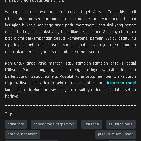
membuka dari dasar permainan.
Walaupun realitasnya ramalan prediksi togel Millwall Pools bisa jadi
dibuat dengan sembarangan. Jujur saja tak ada yang ingin hadapi
kerugian bukan? Sehingga anda perlu memahami instruksi yang benar!
di sini berbagai instruksi yang bisa dikasihkan benar. Sarannya bermain
bisa alami perkembangan sesuai kompetensi pemain. Walau begitu itu
diperlukan beberapa dasar yang penuhi akhirnya membenarkan
melakukan perhitungan bisa diambil demikian sama.
Nah untuk anda yang mencari satu ramalan ramalan prediksi togel
Millwall Pools, langsung bisa meng ikutinya website ini dan
berlengganan setiap harinya. Pastilah kami tetap memberikan keluaran
togel Millwall Pools dalam sekejap dan resmi. Semua
keluaran togel
kami akan dikeluarkan sesuai jam resultnya dan terupdate setiap
harinya.
Tags :
babeltoto
bandar togel terpercaya
judi togel
keluaran togel
prediksi babeltoto
prediksi millwall pools