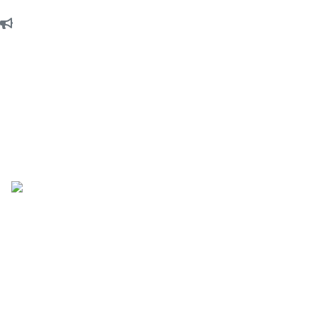
SELAMAT DATANG DI BABELTOTO BANDAR TO
PREDIKSI TOGEL MEDAN POOLS – 29 JULI
2025
Prediksi Togel
Medan Pools | Angka