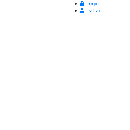
Login
Daftar
Bukti Jackpot
Slot Gacor
SELAMAT DATANG DI BABELTOTO BANDAR TOGEL ONLIN
Keluaran Medan