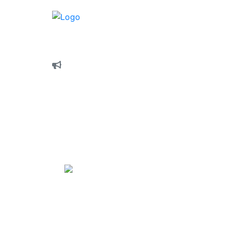
Beranda
Prediksi Toge
PREDIKSI TOGEL MEDAN
Prediksi Toge