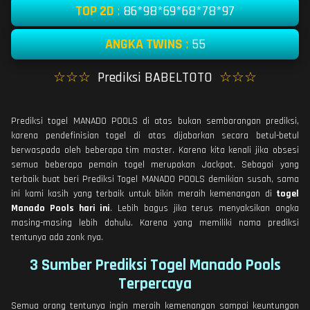
TOP 2D
:
86*98*69*68*78*97
ANGKA TWINS
:
55
☆☆☆
Prediksi BABELTOTO
☆☆☆
Prediksi togel MANADO POOLS di atas bukan sembarangan prediksi,
karena pendefinisian togel di atas dijabarkan secara betul-betul
berwaspada oleh beberapa tim master. Karena kita kenali jika obsesi
semua beberapa pemain togel merupakan Jackpot. Sebagai yang
terbaik buat beri Prediksi Togel MANADO POOLS demikian susah, sama
ini kami kasih yang terbaik untuk bikin meraih kemenangan di
togel
Manado Pools hari ini
. Lebih bagus jika terus menyaksikan angka
masing-masing lebih dahulu. Karena yang memiliki nama prediksi
tentunya ada zonk nya.
3 Sumber Prediksi Togel Manado Pools
Terpercaya
Semua orang tentunya ingin meraih kemenangan sampai keuntungan