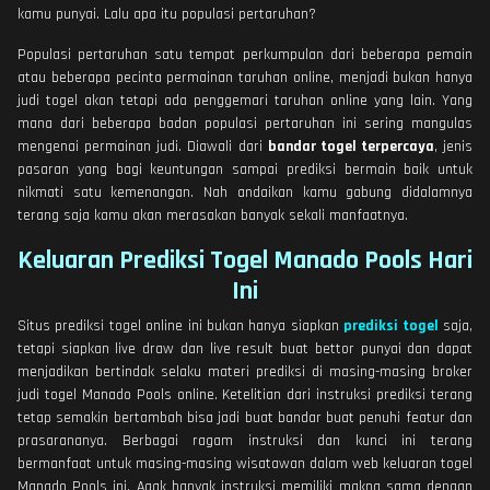
kamu punyai. Lalu apa itu populasi pertaruhan?
Populasi pertaruhan satu tempat perkumpulan dari beberapa pemain
atau beberapa pecinta permainan taruhan online, menjadi bukan hanya
judi togel akan tetapi ada penggemari taruhan online yang lain. Yang
mana dari beberapa badan populasi pertaruhan ini sering mangulas
mengenai permainan judi. Diawali dari
bandar togel terpercaya
, jenis
pasaran yang bagi keuntungan sampai prediksi bermain baik untuk
nikmati satu kemenangan. Nah andaikan kamu gabung didalamnya
terang saja kamu akan merasakan banyak sekali manfaatnya.
Keluaran Prediksi Togel Manado Pools Hari
Ini
Situs prediksi togel online ini bukan hanya siapkan
prediksi togel
saja,
tetapi siapkan live draw dan live result buat bettor punyai dan dapat
menjadikan bertindak selaku materi prediksi di masing-masing broker
judi togel Manado Pools online. Ketelitian dari instruksi prediksi terang
tetap semakin bertambah bisa jadi buat bandar buat penuhi featur dan
prasarananya. Berbagai ragam instruksi dan kunci ini terang
bermanfaat untuk masing-masing wisatawan dalam web keluaran togel
Manado Pools ini. Agak banyak instruksi memiliki makna sama dengan