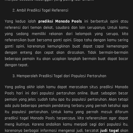
Ambil Prediksi Togel Referensi
Yang kedua ialah
prediksi Manado Pools
ini berbentuk opini atau
referensi dari teman dekat, saudara dan lain serupanya. Untuk kamu
yang sedang memiliki rekanan dari kelompok yang serupa, kita
referensikan buat bersama ganti opini. Siapa tahu dengan kamu sering
ganti opini, karenanya kemungkinan buat dapat capai kemenangan
dengan enteng dan cepat akan dirasakan. Tidak bermain-bermain
beberapa pemain itu akan ucapkan langkah bermain buat dapat bocor
dengan tepat.
Memperoleh Prediksi Togel dari Populasi Pertaruhan
Yang paling akhir ialah kamu dapat merasakan situs prediksi Manado
Pools hari ini dari populasi pertaruhan online. Buat sebagian besar
pemain yang jelas sudah tahu apa itu populasi pertaruhan. Akan tetapi
ada pula beberapa pemain pendatang terbaru yang pernah ketahui apa
itu populasi pertaruhan. Untuk kamu yang pernah masuk diforum
prediksi togel Manado Pools terpercaya, kita referensikan agar dapat
meng ikutinya. Karena andaikan kamu menjadi segi dari populasi itu,
karenanya berbagai informasi mengenai judi, tercatat
judi togel
akan