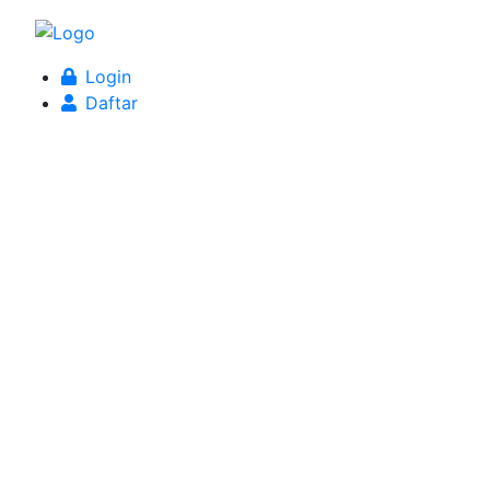
Login
Daftar
Beranda
Prediksi Togel
Data Keluaran
Live Draw
Alat Togel
Syair Togel
Bukti Jackpot
Slot Gacor