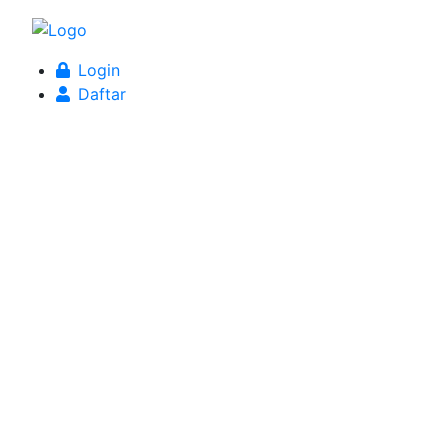
Login
Daftar
Beranda
Prediksi Togel
Data Keluaran
Live Draw
Alat Togel
Syair Togel
Bukti Jackpot
Slot Gacor