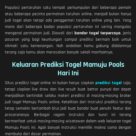
Populasi pertaruhan satu tempat perkumpulan dari beberapa pemain
atau beberapa pecinta permainan taruhan online, menjadi bukan hanya
judi togel akan tetapi ada penggemari taruhan online yang lain. Yang
mana dari beberapa badan populasi pertaruhan ini sering mangulas
mengenai permainan judi. Diawali dari
bandar togel terpercaya
, jenis
pasaran yang bagi keuntungan sampai prediksi bermain baik untuk
nikmati satu kemenangan. Nah andaikan kamu gabung didalamnya
terang saja kamu akan merasakan banyak sekali manfaatnya.
Keluaran Prediksi Togel Mamuju Pools
Hari Ini
Situs prediksi togel online ini bukan hanya siapkan
prediksi togel
saja,
tetapi siapkan live draw dan live result buat bettor punyai dan dapat
menjadikan bertindak selaku materi prediksi di masing-masing broker
judi togel Mamuju Pools online. Ketelitian dari instruksi prediksi terang
tetap semakin bertambah bisa jadi buat bandar buat penuhi featur dan
prasarananya. Berbagai ragam instruksi dan kunci ini terang
bermanfaat untuk masing-masing wisatawan dalam web keluaran togel
Mamuju Pools ini. Agak banyak instruksi memiliki makna sama dengan
membuka dari dasar permainan.