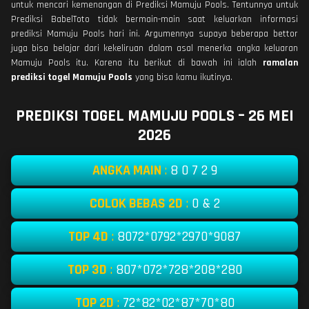
untuk mencari kemenangan di Prediksi Mamuju Pools. Tentunnya untuk
Prediksi BabelToto tidak bermain-main saat keluarkan informasi
prediksi Mamuju Pools hari ini. Argumennya supaya beberapa bettor
juga bisa belajar dari kekeliruan dalam asal menerka angka keluaran
Mamuju Pools itu. Karena itu berikut di bawah ini ialah
ramalan
prediksi togel Mamuju Pools
yang bisa kamu ikutinya.
PREDIKSI TOGEL MAMUJU POOLS – 26 MEI
2026
ANGKA MAIN
:
8 0 7 2 9
COLOK BEBAS 2D
:
0 & 2
TOP 4D
:
8072*0792*2970*9087
TOP 3D
:
807*072*728*208*280
TOP 2D
:
72*82*02*87*70*80