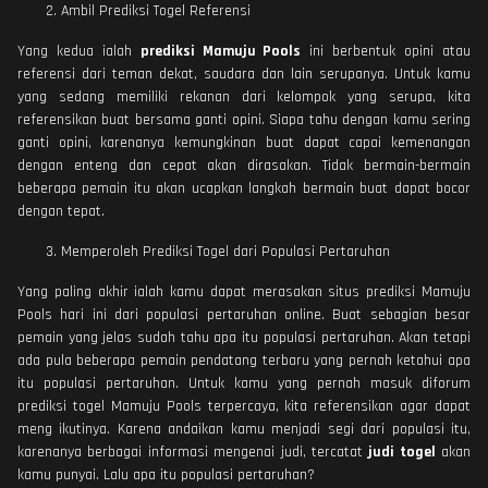
Ambil Prediksi Togel Referensi
Yang kedua ialah
prediksi Mamuju Pools
ini berbentuk opini atau
referensi dari teman dekat, saudara dan lain serupanya. Untuk kamu
yang sedang memiliki rekanan dari kelompok yang serupa, kita
referensikan buat bersama ganti opini. Siapa tahu dengan kamu sering
ganti opini, karenanya kemungkinan buat dapat capai kemenangan
dengan enteng dan cepat akan dirasakan. Tidak bermain-bermain
beberapa pemain itu akan ucapkan langkah bermain buat dapat bocor
dengan tepat.
Memperoleh Prediksi Togel dari Populasi Pertaruhan
Yang paling akhir ialah kamu dapat merasakan situs prediksi Mamuju
Pools hari ini dari populasi pertaruhan online. Buat sebagian besar
pemain yang jelas sudah tahu apa itu populasi pertaruhan. Akan tetapi
ada pula beberapa pemain pendatang terbaru yang pernah ketahui apa
itu populasi pertaruhan. Untuk kamu yang pernah masuk diforum
prediksi togel Mamuju Pools terpercaya, kita referensikan agar dapat
meng ikutinya. Karena andaikan kamu menjadi segi dari populasi itu,
karenanya berbagai informasi mengenai judi, tercatat
judi togel
akan
kamu punyai. Lalu apa itu populasi pertaruhan?