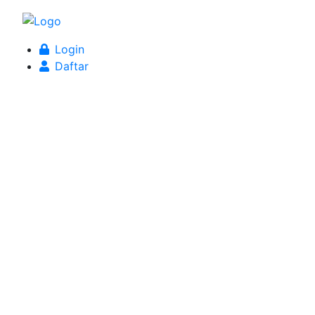
Login
Daftar
Beranda
Prediksi Togel
Data Keluaran
Live Draw
Alat Togel
Syair Togel
Bukti Jackpot
Slot Gacor