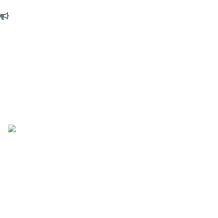
SELAMAT DATANG DI BABELTOTO BANDAR TO
PREDIKSI TOGEL MAMUJU POOLS – 22
AGUSTUS 2025
Prediksi Togel
Mamuju Pools |