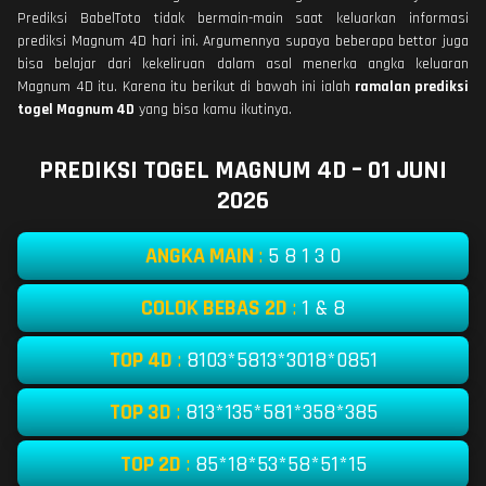
Prediksi BabelToto tidak bermain-main saat keluarkan informasi
prediksi Magnum 4D hari ini. Argumennya supaya beberapa bettor juga
bisa belajar dari kekeliruan dalam asal menerka angka keluaran
Magnum 4D itu. Karena itu berikut di bawah ini ialah
ramalan prediksi
togel Magnum 4D
yang bisa kamu ikutinya.
PREDIKSI TOGEL MAGNUM 4D – 01 JUNI
2026
ANGKA MAIN
:
5 8 1 3 0
COLOK BEBAS 2D
:
1 & 8
TOP 4D
:
8103*5813*3018*0851
TOP 3D
:
813*135*581*358*385
TOP 2D
:
85*18*53*58*51*15