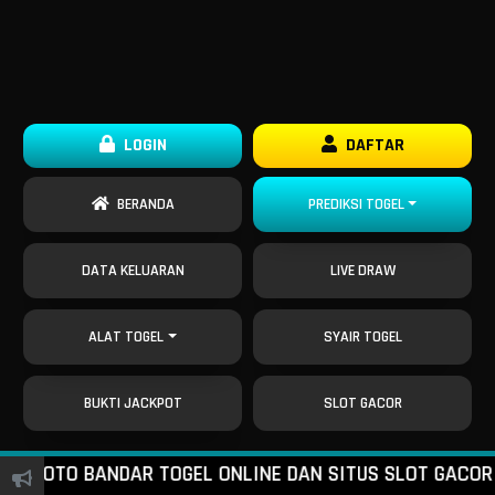
LOGIN
DAFTAR
BERANDA
PREDIKSI TOGEL
DATA KELUARAN
LIVE DRAW
ALAT TOGEL
SYAIR TOGEL
BUKTI JACKPOT
SLOT GACOR
TOTO BANDAR TOGEL ONLINE DAN SITUS SLOT GACOR TER