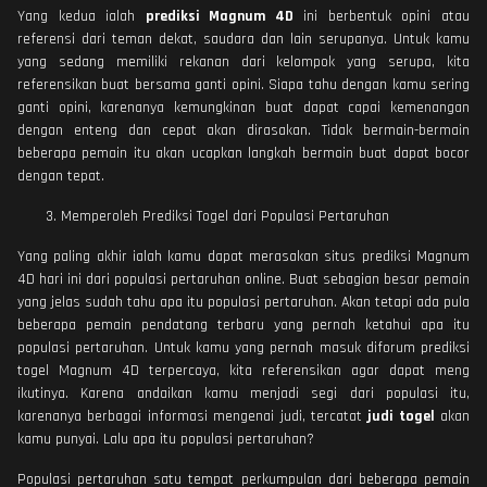
Yang kedua ialah
prediksi Magnum 4D
ini berbentuk opini atau
referensi dari teman dekat, saudara dan lain serupanya. Untuk kamu
yang sedang memiliki rekanan dari kelompok yang serupa, kita
referensikan buat bersama ganti opini. Siapa tahu dengan kamu sering
ganti opini, karenanya kemungkinan buat dapat capai kemenangan
dengan enteng dan cepat akan dirasakan. Tidak bermain-bermain
beberapa pemain itu akan ucapkan langkah bermain buat dapat bocor
dengan tepat.
Memperoleh Prediksi Togel dari Populasi Pertaruhan
Yang paling akhir ialah kamu dapat merasakan situs prediksi Magnum
4D hari ini dari populasi pertaruhan online. Buat sebagian besar pemain
yang jelas sudah tahu apa itu populasi pertaruhan. Akan tetapi ada pula
beberapa pemain pendatang terbaru yang pernah ketahui apa itu
populasi pertaruhan. Untuk kamu yang pernah masuk diforum prediksi
togel Magnum 4D terpercaya, kita referensikan agar dapat meng
ikutinya. Karena andaikan kamu menjadi segi dari populasi itu,
karenanya berbagai informasi mengenai judi, tercatat
judi togel
akan
kamu punyai. Lalu apa itu populasi pertaruhan?
Populasi pertaruhan satu tempat perkumpulan dari beberapa pemain