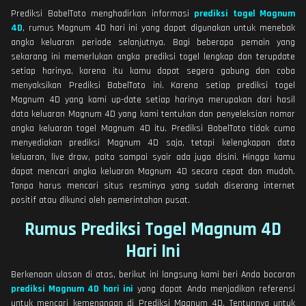
Prediksi BabelToto menghadirkan informasi
prediksi togel Magnum
4D
, rumus Magnum 4D hari ini yang dapat digunakan untuk menebak
angka keluaran periode selanjutnya. Bagi beberapa pemain yang
sekarang ini memerlukan angka prediksi togel lengkap dan terupdate
setiap harinya, karena itu kamu dapat segera gabung dan coba
menyaksikan Prediksi BabelToto ini. Karena setiap prediksi togel
Magnum 4D yang kami up-date setiap harinya merupakan dari hasil
data keluaran Magnum 4D yang kami tentukan dan penyeleksian nomor
angka keluaran togel Magnum 4D itu. Prediksi BabelToto tidak cuma
menyediakan prediksi Magnum 4D saja, tetapi kelengkapan data
keluaran, live draw, paito sampai syair ada juga disini. Hingga kamu
dapat mencari angka keluaran Magnum 4D secara cepat dan mudah.
Tanpa harus mencari situs resminya yang sudah diserang internet
positif atau dikunci oleh pemerintahan pusat.
Rumus Prediksi Togel Magnum 4D
Hari Ini
Berkenaan ulasan di atas, berikut ini langsung kami beri Anda bocoran
prediksi Magnum 4D hari ini
yang dapat Anda menjadikan referensi
untuk mencari kemenangan di Prediksi Magnum 4D. Tentunnya untuk