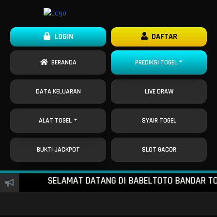
LOGIN
DAFTAR
BERANDA
PREDIKSI TOGEL
DATA KELUARAN
LIVE DRAW
ALAT TOGEL
SYAIR TOGEL
BUKTI JACKPOT
SLOT GACOR
SELAMAT DATANG DI BABELTOTO BANDAR TOGEL