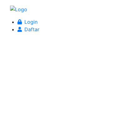
Login
Daftar
Beranda
Prediksi Togel
Data Keluaran
Live Draw
Alat Togel
Syair Togel
Bukti Jackpot
Slot Gacor