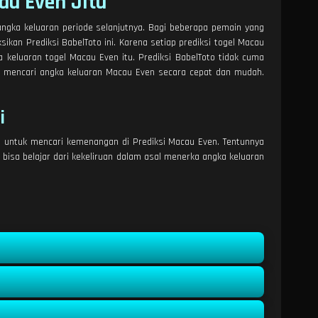
au Even Jitu
ngka keluaran periode selanjutnya. Bagi beberapa pemain yang
kan Prediksi BabelToto ini. Karena setiap prediksi togel Macau
keluaran togel Macau Even itu. Prediksi BabelToto tidak cuma
pat mencari angka keluaran Macau Even secara cepat dan mudah.
i
 untuk mencari kemenangan di Prediksi Macau Even. Tentunnya
 bisa belajar dari kekeliruan dalam asal menerka angka keluaran