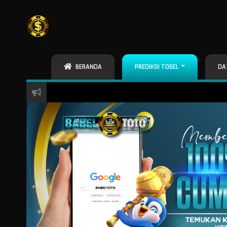
BERANDA
PREDIKSI TOGEL
DA