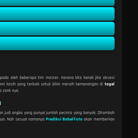
pada oleh beberapa tim master. Karena kita kenali jika obsesi
ami kasih yang terbaik untuk bikin meraih kemenangan di
togel
a zonk nya.
a
n judi angka yang punyai jumlah pecinta yang banyak. Ditambah
caya. Nah sesuai namanya
Prediksi BabelToto
akan memberkan