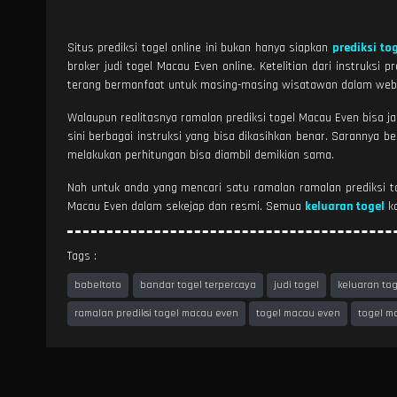
Situs prediksi togel online ini bukan hanya siapkan
prediksi to
broker judi togel Macau Even online. Ketelitian dari instruksi
terang bermanfaat untuk masing-masing wisatawan dalam web k
Walaupun realitasnya ramalan prediksi togel Macau Even bisa j
sini berbagai instruksi yang bisa dikasihkan benar. Sarannya
melakukan perhitungan bisa diambil demikian sama.
Nah untuk anda yang mencari satu ramalan ramalan prediksi to
Macau Even dalam sekejap dan resmi. Semua
keluaran togel
ka
Tags :
babeltoto
bandar togel terpercaya
judi togel
keluaran tog
ramalan prediksi togel macau even
togel macau even
togel ma