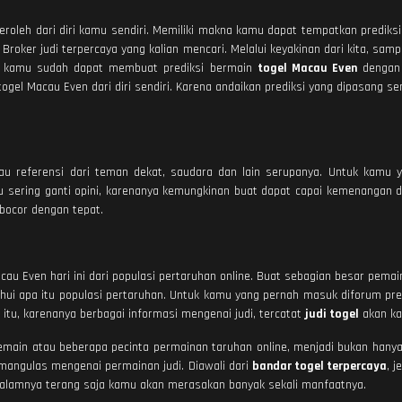
eroleh dari diri kamu sendiri. Memiliki makna kamu dapat tempatkan prediksi
 Broker judi terpercaya yang kalian mencari. Melalui keyakinan dari kita, sa
ta, kamu sudah dapat membuat prediksi bermain
togel Macau Even
dengan 
togel Macau Even dari diri sendiri. Karena andaikan prediksi yang dipasang se
tau referensi dari teman dekat, saudara dan lain serupanya. Untuk kamu 
u sering ganti opini, karenanya kemungkinan buat dapat capai kemenangan 
bocor dengan tepat.
au Even hari ini dari populasi pertaruhan online. Buat sebagian besar pemai
ui apa itu populasi pertaruhan. Untuk kamu yang pernah masuk diforum predi
 itu, karenanya berbagai informasi mengenai judi, tercatat
judi togel
akan ka
ain atau beberapa pecinta permainan taruhan online, menjadi bukan hanya j
 mangulas mengenai permainan judi. Diawali dari
bandar togel terpercaya
, 
alamnya terang saja kamu akan merasakan banyak sekali manfaatnya.