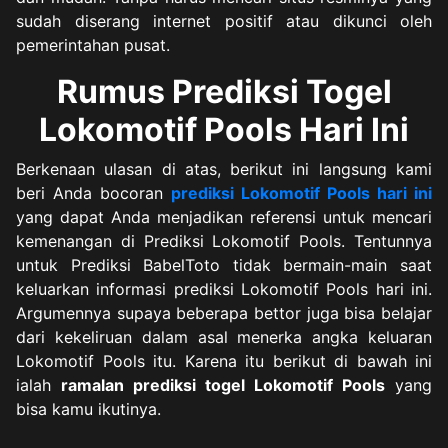
sudah diserang internet positif atau dikunci oleh
pemerintahan pusat.
Rumus Prediksi Togel
Lokomotif Pools Hari Ini
Berkenaan ulasan di atas, berikut ini langsung kami
beri Anda bocoran
prediksi Lokomotif Pools hari ini
yang dapat Anda menjadikan referensi untuk mencari
kemenangan di Prediksi Lokomotif Pools. Tentunnya
untuk Prediksi BabelToto tidak bermain-main saat
keluarkan informasi prediksi Lokomotif Pools hari ini.
Argumennya supaya beberapa bettor juga bisa belajar
dari kekeliruan dalam asal menerka angka keluaran
Lokomotif Pools itu. Karena itu berikut di bawah ini
ialah
ramalan prediksi togel Lokomotif Pools
yang
bisa kamu ikutinya.