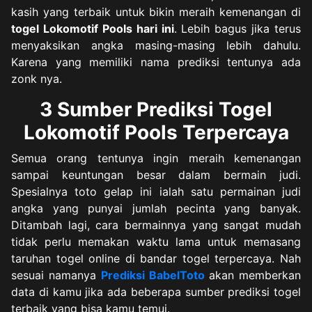
kasih yang terbaik untuk bikin meraih kemenangan di
togel Lokomotif Pools hari ini
. Lebih bagus jika terus
menyaksikan angka masing-masing lebih dahulu.
Karena yang memiliki nama prediksi tentunya ada
zonk nya.
3 Sumber Prediksi Togel
Lokomotif Pools Terpercaya
Semua orang tentunya ingin meraih kemenangan
sampai keuntungan besar dalam bermain judi.
Spesialnya toto gelap ini ialah satu permainan judi
angka yang punyai jumlah pecinta yang banyak.
Ditambah lagi, cara bermainnya yang sangat mudah
tidak perlu memakan waktu lama untuk memasang
taruhan togel online di bandar togel terpercaya. Nah
sesuai namanya
Prediksi BabelToto
akan memberkan
data di kamu jika ada beberapa sumber prediksi togel
terbaik yang bisa kamu temui.