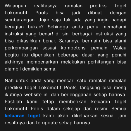
Walaupun realitasnya ramalan prediksi togel
Lokomotif Pools bisa jadi dibuat dengan
sembarangan. Jujur saja tak ada yang ingin hadapi
kerugian bukan? Sehingga anda perlu memahami
instruksi yang benar! di sini berbagai instruksi yang
bisa dikasihkan benar. Sarannya bermain bisa alami
perkembangan sesuai kompetensi pemain. Walau
begitu itu diperlukan beberapa dasar yang penuhi
akhirnya membenarkan melakukan perhitungan bisa
diambil demikian sama.
Nah untuk anda yang mencari satu ramalan ramalan
prediksi togel Lokomotif Pools, langsung bisa meng
ikutinya website ini dan berlengganan setiap harinya.
Pastilah kami tetap memberikan keluaran togel
Lokomotif Pools dalam sekejap dan resmi. Semua
keluaran togel
kami akan dikeluarkan sesuai jam
resultnya dan terupdate setiap harinya.