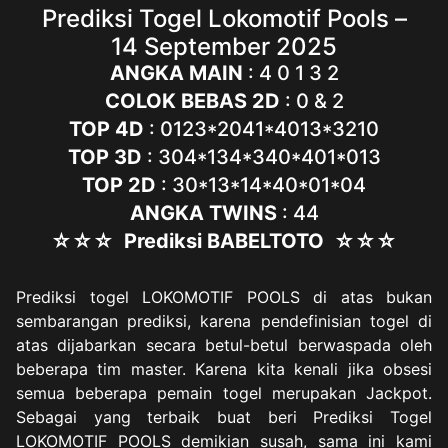
Prediksi Togel Lokomotif Pools –
14 September 2025
ANGKA MAIN
:
4 0 1 3 2
COLOK BEBAS 2D
:
0 & 2
TOP 4D
:
0123*2041*4013*3210
TOP 3D
:
304*134*340*401*013
TOP 2D
:
30*13*14*40*01*04
ANGKA TWINS
:
44
☆☆☆
Prediksi BABELTOTO
☆☆☆
Prediksi togel LOKOMOTIF POOLS di atas bukan
sembarangan prediksi, karena pendefinisian togel di
atas dijabarkan secara betul-betul berwaspada oleh
beberapa tim master. Karena kita kenali jika obsesi
semua beberapa pemain togel merupakan Jackpot.
Sebagai yang terbaik buat beri Prediksi Togel
LOKOMOTIF POOLS demikian susah, sama ini kami