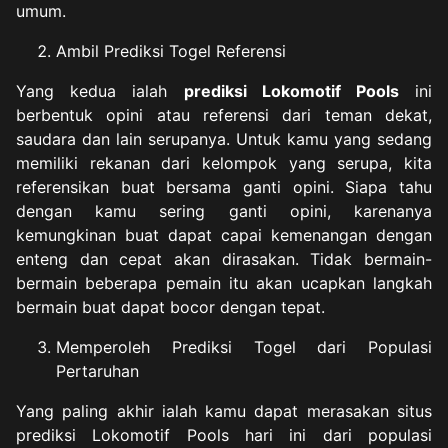
umum.
Ambil Prediksi Togel Referensi
Yang kedua ialah
prediksi Lokomotif Pools
ini
berbentuk opini atau referensi dari teman dekat,
saudara dan lain serupanya. Untuk kamu yang sedang
memiliki rekanan dari kelompok yang serupa, kita
referensikan buat bersama ganti opini. Siapa tahu
dengan kamu sering ganti opini, karenanya
kemungkinan buat dapat capai kemenangan dengan
enteng dan cepat akan dirasakan. Tidak bermain-
bermain beberapa pemain itu akan ucapkan langkah
bermain buat dapat bocor dengan tepat.
Memperoleh Prediksi Togel dari Populasi
Pertaruhan
Yang paling akhir ialah kamu dapat merasakan situs
prediksi Lokomotif Pools hari ini dari populasi