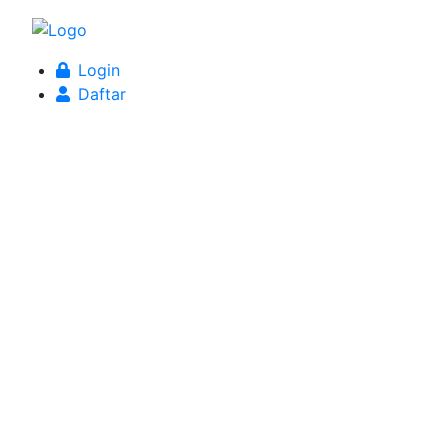
Login
Daftar
Beranda
Prediksi Togel
Data Keluaran
Live Draw
Alat Togel
Syair Togel
Bukti Jackpot
Slot Gacor