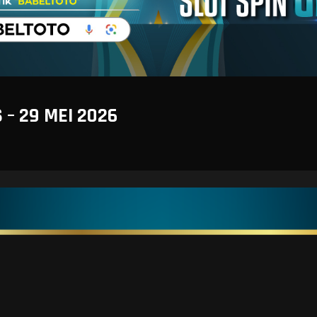
– 29 MEI 2026