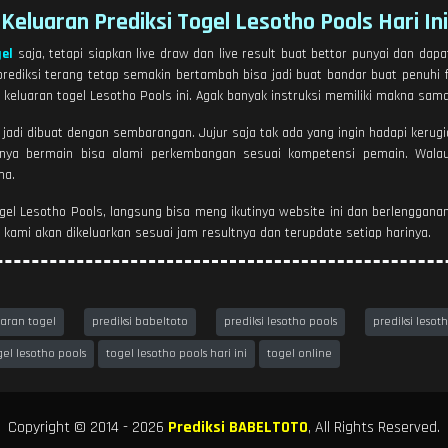
Keluaran Prediksi Togel Lesotho Pools Hari Ini
gel
saja, tetapi siapkan live draw dan live result buat bettor punyai dan da
si prediksi terang tetap semakin bertambah bisa jadi buat bandar buat penuhi
eluaran togel Lesotho Pools ini. Agak banyak instruksi memiliki makna sa
a jadi dibuat dengan sembarangan. Jujur saja tak ada yang ingin hadapi keru
rannya bermain bisa alami perkembangan sesuai kompetensi pemain. Walau
ma.
el Lesotho Pools, langsung bisa meng ikutinya website ini dan berlengganan
kami akan dikeluarkan sesuai jam resultnya dan terupdate setiap harinya.
uaran togel
prediksi babeltoto
prediksi lesotho pools
prediksi lesoth
gel lesotho pools
togel lesotho pools hari ini
togel online
Copyright © 2014 - 2026
Prediksi BABELTOTO
, All Rights Reserved.