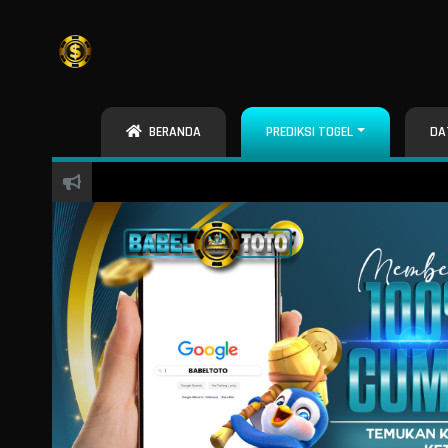
BERANDA
PREDIKSI TOGEL
DA