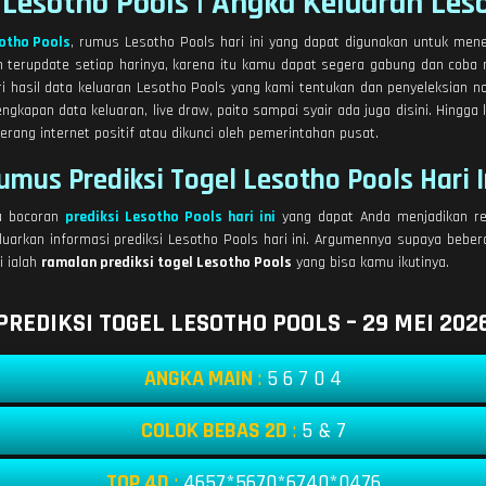
 Lesotho Pools | Angka Keluaran Les
sotho Pools
, rumus Lesotho Pools hari ini yang dapat digunakan untuk men
 terupdate setiap harinya, karena itu kamu dapat segera gabung dan coba me
 hasil data keluaran Lesotho Pools yang kami tentukan dan penyeleksian no
engkapan data keluaran, live draw, paito sampai syair ada juga disini. Hing
rang internet positif atau dikunci oleh pemerintahan pusat.
umus Prediksi Togel Lesotho Pools Hari I
da bocoran
prediksi Lesotho Pools hari ini
yang dapat Anda menjadikan ref
luarkan informasi prediksi Lesotho Pools hari ini. Argumennya supaya bebera
i ialah
ramalan prediksi togel Lesotho Pools
yang bisa kamu ikutinya.
PREDIKSI TOGEL LESOTHO POOLS – 29 MEI 202
ANGKA MAIN
:
5 6 7 0 4
COLOK BEBAS 2D
:
5 & 7
TOP 4D
:
4657*5670*6740*0476