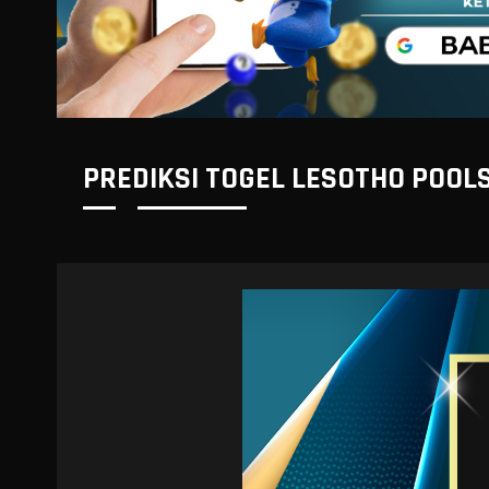
PREDIKSI TOGEL LESOTHO POOLS 