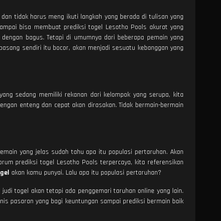
 dan tidak harus meng ikuti langkah yang berada di tulisan yang
, sampai bisa membuat prediksi togel Lesotho Pools akurat yang
dengan bagus. Tetapi di umumnya dari beberapa pemain yang
 dipasang sendiri itu bocor, akan menjadi sesuatu kebanggan yang
 yang sedang memiliki rekanan dari kelompok yang serupa, kita
dengan enteng dan cepat akan dirasakan. Tidak bermain-bermain
pemain yang jelas sudah tahu apa itu populasi pertaruhan. Akan
um prediksi togel Lesotho Pools terpercaya, kita referensikan
ogel
akan kamu punyai. Lalu apa itu populasi pertaruhan?
udi togel akan tetapi ada penggemari taruhan online yang lain.
jenis pasaran yang bagi keuntungan sampai prediksi bermain baik