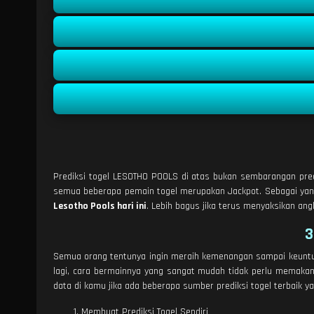
Prediksi togel LESOTHO POOLS di atas bukan sembarangan predik
semua beberapa pemain togel merupakan Jackpot. Sebagai yang 
Lesotho Pools hari ini
. Lebih bagus jika terus menyaksikan an
3
Semua orang tentunya ingin meraih kemenangan sampai keuntung
lagi, cara bermainnya yang sangat mudah tidak perlu memaka
data di kamu jika ada beberapa sumber prediksi togel terbaik y
Membuat Prediksi Togel Sendiri