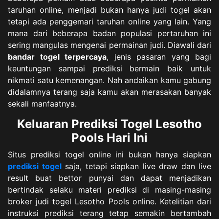
taruhan online, menjadi bukan hanya judi togel akan
tetapi ada penggemari taruhan online yang lain. Yang
mana dari beberapa badan populasi pertaruhan ini
sering mangulas mengenai permainan judi. Diawali dari
bandar togel terpercaya
, jenis pasaran yang bagi
keuntungan sampai prediksi bermain baik untuk
nikmati satu kemenangan. Nah andaikan kamu gabung
didalamnya terang saja kamu akan merasakan banyak
sekali manfaatnya.
Keluaran Prediksi Togel Lesotho
Pools Hari Ini
Situs prediksi togel online ini bukan hanya siapkan
prediksi togel
saja, tetapi siapkan live draw dan live
result buat bettor punyai dan dapat menjadikan
bertindak selaku materi prediksi di masing-masing
broker judi togel Lesotho Pools online. Ketelitian dari
instruksi prediksi terang tetap semakin bertambah