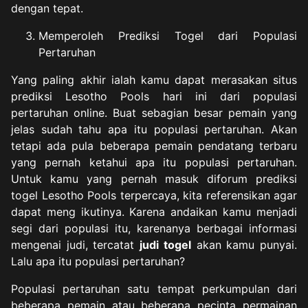
dengan tepat.
Memperoleh Prediksi Togel dari Populasi
Pertaruhan
Yang paling akhir ialah kamu dapat merasakan situs
prediksi Lesotho Pools hari ini dari populasi
pertaruhan online. Buat sebagian besar pemain yang
jelas sudah tahu apa itu populasi pertaruhan. Akan
tetapi ada pula beberapa pemain pendatang terbaru
yang pernah ketahui apa itu populasi pertaruhan.
Untuk kamu yang pernah masuk diforum prediksi
togel Lesotho Pools terpercaya, kita referensikan agar
dapat meng ikutinya. Karena andaikan kamu menjadi
segi dari populasi itu, karenanya berbagai informasi
mengenai judi, tercatat
judi togel
akan kamu punyai.
Lalu apa itu populasi pertaruhan?
Populasi pertaruhan satu tempat perkumpulan dari
beberapa pemain atau beberapa pecinta permainan