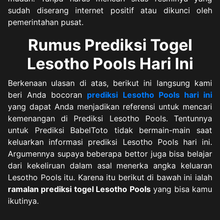
sudah diserang internet positif atau dikunci oleh
pemerintahan pusat.
Rumus Prediksi Togel
Lesotho Pools Hari Ini
Berkenaan ulasan di atas, berikut ini langsung kami
beri Anda bocoran
prediksi Lesotho Pools hari ini
yang dapat Anda menjadikan referensi untuk mencari
kemenangan di Prediksi Lesotho Pools. Tentunnya
untuk Prediksi BabelToto tidak bermain-main saat
keluarkan informasi prediksi Lesotho Pools hari ini.
Argumennya supaya beberapa bettor juga bisa belajar
dari kekeliruan dalam asal menerka angka keluaran
Lesotho Pools itu. Karena itu berikut di bawah ini ialah
ramalan prediksi togel Lesotho Pools
yang bisa kamu
ikutinya.