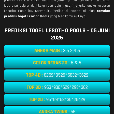
prediksi Lesotho Pools hari ini. Argumennya supaya beberapa bettor
juga bisa belajar dari kekeliruan dalam asal menerka angka keluaran
Lesotho Pools itu. Karena itu berikut di bawah ini ialah
ramalan
prediksi togel Lesotho Pools
yang bisa kamu ikutinya.
PREDIKSI TOGEL LESOTHO POOLS – 05 JUNI
2026
ANGKA MAIN
:
3 6 2 9 5
COLOK BEBAS 2D
:
5 & 6
TOP 4D
:
6259*9526*5632*3629
TOP 3D
:
963*936*629*293*362
TOP 2D
:
96*69*63*36*26*29
ANGKA TWINS
:
66