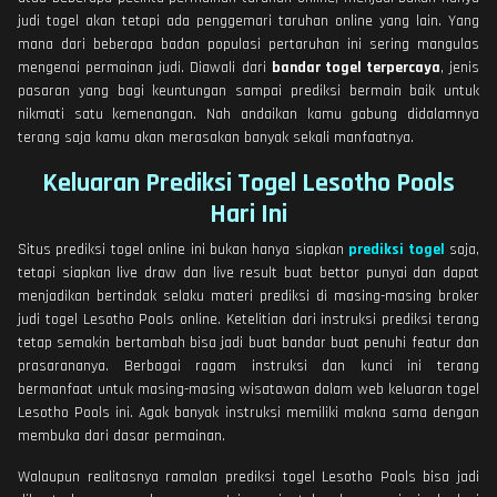
judi togel akan tetapi ada penggemari taruhan online yang lain. Yang
mana dari beberapa badan populasi pertaruhan ini sering mangulas
mengenai permainan judi. Diawali dari
bandar togel terpercaya
, jenis
pasaran yang bagi keuntungan sampai prediksi bermain baik untuk
nikmati satu kemenangan. Nah andaikan kamu gabung didalamnya
terang saja kamu akan merasakan banyak sekali manfaatnya.
Keluaran Prediksi Togel Lesotho Pools
Hari Ini
Situs prediksi togel online ini bukan hanya siapkan
prediksi togel
saja,
tetapi siapkan live draw dan live result buat bettor punyai dan dapat
menjadikan bertindak selaku materi prediksi di masing-masing broker
judi togel Lesotho Pools online. Ketelitian dari instruksi prediksi terang
tetap semakin bertambah bisa jadi buat bandar buat penuhi featur dan
prasarananya. Berbagai ragam instruksi dan kunci ini terang
bermanfaat untuk masing-masing wisatawan dalam web keluaran togel
Lesotho Pools ini. Agak banyak instruksi memiliki makna sama dengan
membuka dari dasar permainan.
Walaupun realitasnya ramalan prediksi togel Lesotho Pools bisa jadi