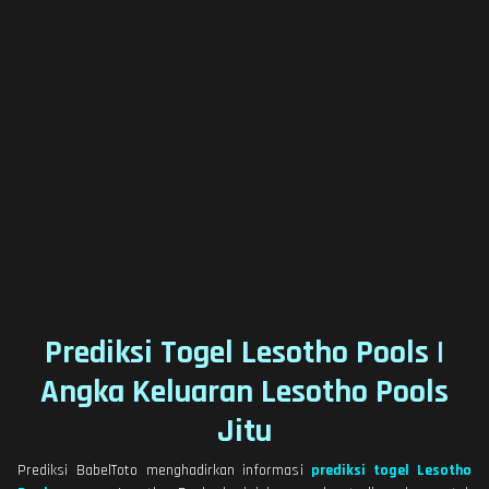
Prediksi Togel Lesotho Pools |
Angka Keluaran Lesotho Pools
Jitu
Prediksi BabelToto menghadirkan informasi
prediksi togel Lesotho