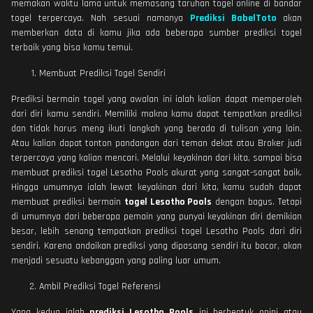
memakan waktu lama untuk memasang taruhan togel online di bandar
togel terpercaya. Nah sesuai namanya
Prediksi BabelToto
akan
memberkan data di kamu jika ada beberapa sumber prediksi togel
terbaik yang bisa kamu temui.
Membuat Prediksi Togel Sendiri
Prediksi bermain togel yang awalan ini ialah kalian dapat memperoleh
dari diri kamu sendiri. Memiliki makna kamu dapat tempatkan prediksi
dan tidak harus meng ikuti langkah yang berada di tulisan yang lain.
Atau kalian dapat tonton pandangan dari teman dekat atau Broker judi
terpercaya yang kalian mencari. Melalui keyakinan dari kita, sampai bisa
membuat prediksi togel Lesotho Pools akurat yang sangat-sangat baik.
Hingga umumnya ialah lewat keyakinan dari kita, kamu sudah dapat
membuat prediksi bermain
togel Lesotho Pools
dengan bagus. Tetapi
di umumnya dari beberapa pemain yang punyai keyakinan diri demikian
besar, lebih senang tempatkan prediksi togel Lesotho Pools dari diri
sendiri. Karena andaikan prediksi yang dipasang sendiri itu bocor, akan
menjadi sesuatu kebanggan yang paling luar umum.
Ambil Prediksi Togel Referensi
Yang kedua ialah
prediksi Lesotho Pools
ini berbentuk opini atau