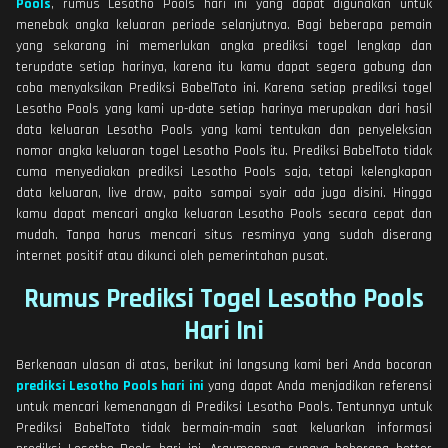
Pools
, rumus Lesotho Pools hari ini yang dapat digunakan untuk
menebak angka keluaran periode selanjutnya. Bagi beberapa pemain
yang sekarang ini memerlukan angka prediksi togel lengkap dan
terupdate setiap harinya, karena itu kamu dapat segera gabung dan
coba menyaksikan Prediksi BabelToto ini. Karena setiap prediksi togel
Lesotho Pools yang kami up-date setiap harinya merupakan dari hasil
data keluaran Lesotho Pools yang kami tentukan dan penyeleksian
nomor angka keluaran togel Lesotho Pools itu. Prediksi BabelToto tidak
cuma menyediakan prediksi Lesotho Pools saja, tetapi kelengkapan
data keluaran, live draw, paito sampai syair ada juga disini. Hingga
kamu dapat mencari angka keluaran Lesotho Pools secara cepat dan
mudah. Tanpa harus mencari situs resminya yang sudah diserang
internet positif atau dikunci oleh pemerintahan pusat.
Rumus Prediksi Togel Lesotho Pools
Hari Ini
Berkenaan ulasan di atas, berikut ini langsung kami beri Anda bocoran
prediksi Lesotho Pools hari ini
yang dapat Anda menjadikan referensi
untuk mencari kemenangan di Prediksi Lesotho Pools. Tentunnya untuk
Prediksi BabelToto tidak bermain-main saat keluarkan informasi