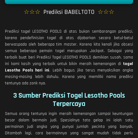
☆☆☆
Prediksi BABELTOTO
☆☆☆
Prediksi togel LESOTHO POOLS di atas bukan sembarangan prediksi,
karena pendefinisian togel di atas dijabarkan secara betul-betul
berwaspada oleh beberapa tim master. Karena kita kenali jika obsesi
semua beberapa pemain togel merupakan Jackpot. Sebagai yang
terbaik buat beri Prediksi Togel LESOTHO POOLS demikian susah, sama
ini kami kasih yang terbaik untuk bikin meraih kemenangan di
togel
Lesotho Pools hari ini
. Lebih bagus jika terus menyaksikan angka
masing-masing lebih dahulu. Karena yang memiliki nama prediksi
tentunya ada zonk nya.
3 Sumber Prediksi Togel Lesotho Pools
Terpercaya
Semua orang tentunya ingin meraih kemenangan sampai keuntungan
besar dalam bermain judi. Spesialnya toto gelap ini ialah satu
permainan judi angka yang punyai jumlah pecinta yang banyak.
Ditambah lagi, cara bermainnya yang sangat mudah tidak perlu