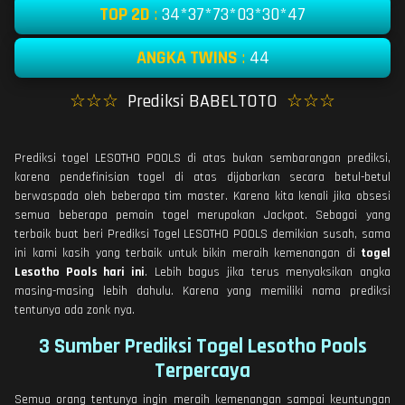
TOP 2D
:
34*37*73*03*30*47
ANGKA TWINS
:
44
☆☆☆
Prediksi BABELTOTO
☆☆☆
Prediksi togel LESOTHO POOLS di atas bukan sembarangan prediksi,
karena pendefinisian togel di atas dijabarkan secara betul-betul
berwaspada oleh beberapa tim master. Karena kita kenali jika obsesi
semua beberapa pemain togel merupakan Jackpot. Sebagai yang
terbaik buat beri Prediksi Togel LESOTHO POOLS demikian susah, sama
ini kami kasih yang terbaik untuk bikin meraih kemenangan di
togel
Lesotho Pools hari ini
. Lebih bagus jika terus menyaksikan angka
masing-masing lebih dahulu. Karena yang memiliki nama prediksi
tentunya ada zonk nya.
3 Sumber Prediksi Togel Lesotho Pools
Terpercaya
Semua orang tentunya ingin meraih kemenangan sampai keuntungan