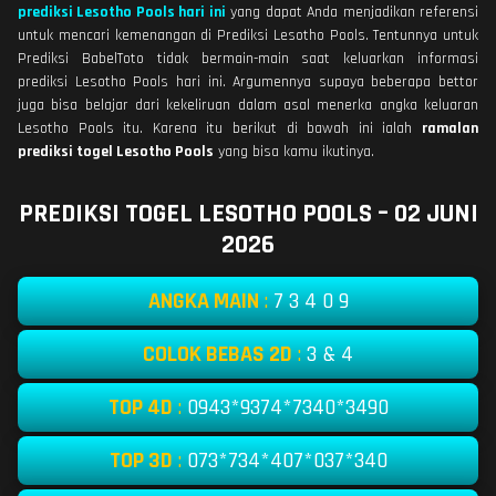
prediksi Lesotho Pools hari ini
yang dapat Anda menjadikan referensi
untuk mencari kemenangan di Prediksi Lesotho Pools. Tentunnya untuk
Prediksi BabelToto tidak bermain-main saat keluarkan informasi
prediksi Lesotho Pools hari ini. Argumennya supaya beberapa bettor
juga bisa belajar dari kekeliruan dalam asal menerka angka keluaran
Lesotho Pools itu. Karena itu berikut di bawah ini ialah
ramalan
prediksi togel Lesotho Pools
yang bisa kamu ikutinya.
PREDIKSI TOGEL LESOTHO POOLS – 02 JUNI
2026
ANGKA MAIN
:
7 3 4 0 9
COLOK BEBAS 2D
:
3 & 4
TOP 4D
:
0943*9374*7340*3490
TOP 3D
:
073*734*407*037*340