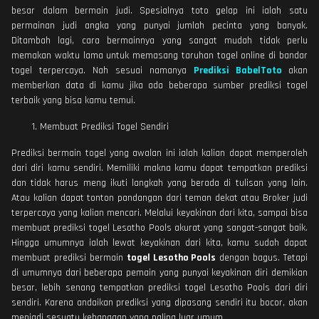
besar dalam bermain judi. Spesialnya toto gelap ini ialah satu
permainan judi angka yang punyai jumlah pecinta yang banyak.
Ditambah lagi, cara bermainnya yang sangat mudah tidak perlu
memakan waktu lama untuk memasang taruhan togel online di bandar
togel terpercaya. Nah sesuai namanya
Prediksi BabelToto
akan
memberkan data di kamu jika ada beberapa sumber prediksi togel
terbaik yang bisa kamu temui.
Membuat Prediksi Togel Sendiri
Prediksi bermain togel yang awalan ini ialah kalian dapat memperoleh
dari diri kamu sendiri. Memiliki makna kamu dapat tempatkan prediksi
dan tidak harus meng ikuti langkah yang berada di tulisan yang lain.
Atau kalian dapat tonton pandangan dari teman dekat atau Broker judi
terpercaya yang kalian mencari. Melalui keyakinan dari kita, sampai bisa
membuat prediksi togel Lesotho Pools akurat yang sangat-sangat baik.
Hingga umumnya ialah lewat keyakinan dari kita, kamu sudah dapat
membuat prediksi bermain
togel Lesotho Pools
dengan bagus. Tetapi
di umumnya dari beberapa pemain yang punyai keyakinan diri demikian
besar, lebih senang tempatkan prediksi togel Lesotho Pools dari diri
sendiri. Karena andaikan prediksi yang dipasang sendiri itu bocor, akan
menjadi sesuatu kebanggan yang paling luar umum.