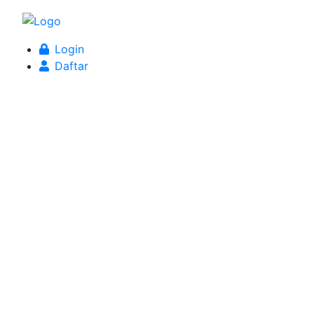
Login
Daftar
Beranda
Prediksi Togel
Data Keluaran
Live Draw
Alat Togel
Syair Togel
Bukti Jackpot
Slot Gacor