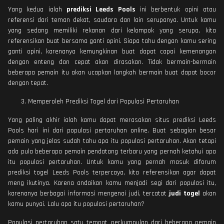
Yang kedua ialah
prediksi Leeds Pools
ini berbentuk opini atau
referensi dari teman dekat, saudara dan lain serupanya. Untuk kamu
yang sedang memiliki rekanan dari kelompok yang serupa, kita
referensikan buat bersama ganti opini. Siapa tahu dengan kamu sering
ganti opini, karenanya kemungkinan buat dapat capai kemenangan
dengan enteng dan cepat akan dirasakan. Tidak bermain-bermain
beberapa pemain itu akan ucapkan langkah bermain buat dapat bocor
dengan tepat.
Memperoleh Prediksi Togel dari Populasi Pertaruhan
Yang paling akhir ialah kamu dapat merasakan situs prediksi Leeds
Pools hari ini dari populasi pertaruhan online. Buat sebagian besar
pemain yang jelas sudah tahu apa itu populasi pertaruhan. Akan tetapi
ada pula beberapa pemain pendatang terbaru yang pernah ketahui apa
itu populasi pertaruhan. Untuk kamu yang pernah masuk diforum
prediksi togel Leeds Pools terpercaya, kita referensikan agar dapat
meng ikutinya. Karena andaikan kamu menjadi segi dari populasi itu,
karenanya berbagai informasi mengenai judi, tercatat
judi togel
akan
kamu punyai. Lalu apa itu populasi pertaruhan?
Populasi pertaruhan satu tempat perkumpulan dari beberapa pemain