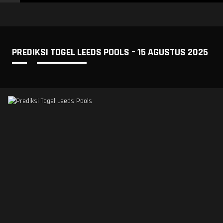
PREDIKSI TOGEL LEEDS POOLS – 15 AGUSTUS 2025