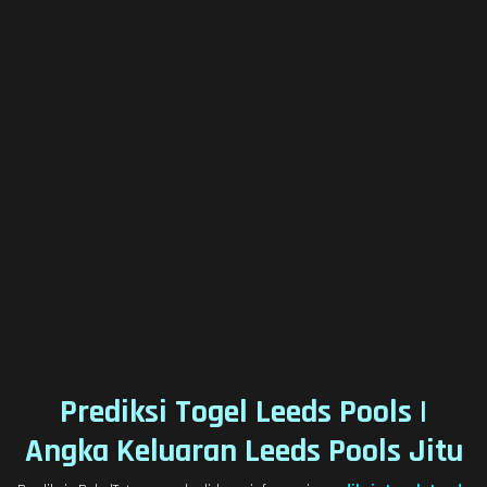
Prediksi Togel Leeds Pools |
Angka Keluaran Leeds Pools Jitu