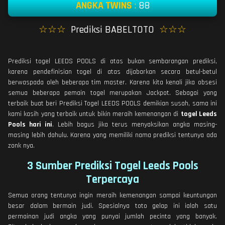
ANGKA TWINS
:
88
☆☆☆
Prediksi BABELTOTO
☆☆☆
Prediksi togel LEEDS POOLS di atas bukan sembarangan prediksi,
karena pendefinisian togel di atas dijabarkan secara betul-betul
berwaspada oleh beberapa tim master. Karena kita kenali jika obsesi
semua beberapa pemain togel merupakan Jackpot. Sebagai yang
terbaik buat beri Prediksi Togel LEEDS POOLS demikian susah, sama ini
kami kasih yang terbaik untuk bikin meraih kemenangan di
togel Leeds
Pools hari ini
. Lebih bagus jika terus menyaksikan angka masing-
masing lebih dahulu. Karena yang memiliki nama prediksi tentunya ada
zonk nya.
3 Sumber Prediksi Togel Leeds Pools
Terpercaya
Semua orang tentunya ingin meraih kemenangan sampai keuntungan
besar dalam bermain judi. Spesialnya toto gelap ini ialah satu
permainan judi angka yang punyai jumlah pecinta yang banyak.