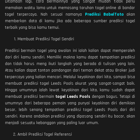
Ditambah lagi, cara bermainnya yang sangat mudah tidak perlu
memakan waktu lama untuk memasang taruhan togel online di bandar
togel terpercaya. Nah sesuai namanya
Prediksi BabelToto
akan
memberkan data di kamu jika ada beberapa sumber prediksi togel
terbaik yang bisa kamu temui.
Membuat Prediksi Togel Sendiri
Prediksi bermain togel yang awalan ini ialah kalian dapat memperoleh
dari diri kamu sendiri. Memiliki makna kamu dapat tempatkan prediksi
dan tidak harus meng ikuti langkah yang berada di tulisan yang lain.
Atau kalian dapat tonton pandangan dari teman dekat atau Broker judi
terpercaya yang kalian mencari. Melalui keyakinan dari kita, sampai bisa
membuat prediksi togel Leeds Pools akurat yang sangat-sangat baik.
Hingga umumnya ialah lewat keyakinan dari kita, kamu sudah dapat
membuat prediksi bermain
togel Leeds Pools
dengan bagus. Tetapi di
umumnya dari beberapa pemain yang punyai keyakinan diri demikian
besar, lebih senang tempatkan prediksi togel Leeds Pools dari diri
sendiri. Karena andaikan prediksi yang dipasang sendiri itu bocor, akan
menjadi sesuatu kebanggan yang paling luar umum.
Ambil Prediksi Togel Referensi