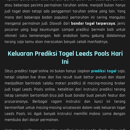
atau beberapa pecinta permainan taruhan online, menjadi bukan hanya
judi togel akan tetapi ada penggemari taruhan online yang lain. Yang
mana dari beberapa badan populasi pertaruhan ini sering mangulas
mengenai permainan judi. Diawali dari
bandar togel terpercaya
, jenis
pasaran yang bagi keuntungan sampai prediksi bermain baik untuk
nikmati satu kemenangan. Nah andaikan kamu gabung didalamnya
terang saja kamu akan merasakan banyak sekali manfaatnya.
Keluaran Prediksi Togel Leeds Pools Hari
Ini
Situs prediksi togel online ini bukan hanya siapkan
prediksi togel
saja,
tetapi siapkan live draw dan live result buat bettor punyai dan dapat
menjadikan bertindak selaku materi prediksi di masing-masing broker
judi togel Leeds Pools online. Ketelitian dari instruksi prediksi terang
tetap semakin bertambah bisa jadi buat bandar buat penuhi featur dan
prasarananya. Berbagai ragam instruksi dan kunci ini terang
bermanfaat untuk masing-masing wisatawan dalam web keluaran togel
Leeds Pools ini. Agak banyak instruksi memiliki makna sama dengan
membuka dari dasar permainan.