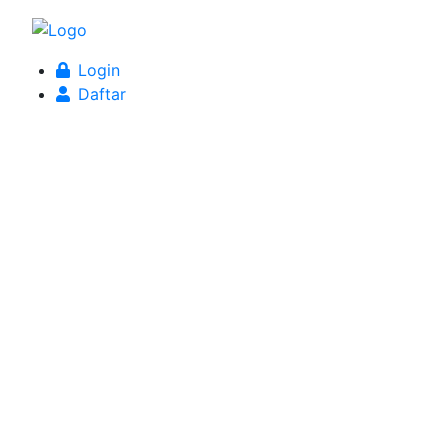
Login
Daftar
Beranda
Prediksi Togel
Data Keluaran
Live Draw
Alat Togel
Syair Togel
Bukti Jackpot
Slot Gacor