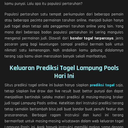
kamu punyai. Lalu apa itu populasi pertaruhan?
Populasi pertaruhan satu tempat perkumpulan dari beberapa pemain
atau beberapa pecinta permainan taruhan online, menjadi bukan hanya
judi togel akan tetapi ada penggemari taruhan online yang lain. Yang
mana dari beberapa badan populasi pertaruhan ini sering mangulas
mengenai permainan judi. Diawali dari
bandar togel terpercaya
, jenis
pasaran yang bagi keuntungan sampai prediksi bermain baik untuk
nikmati satu kemenangan. Nah andaikan kamu gabung didalamnya
terang saja kamu akan merasakan banyak sekali manfaatnya.
Keluaran Prediksi Togel Lampung Pools
Hari Ini
Situs prediksi togel online ini bukan hanya siapkan
prediksi togel
saja,
tetapi siapkan live draw dan live result buat bettor punyai dan dapat
menjadikan bertindak selaku materi prediksi di masing-masing broker
judi togel Lampung Pools online. Ketelitian dari instruksi prediksi terang
tetap semakin bertambah bisa jadi buat bandar buat penuhi featur dan
prasarananya. Berbagai ragam instruksi dan kunci ini terang
bermanfaat untuk masing-masing wisatawan dalam web keluaran togel
Lampung Pools ini. Agak banyak instruksi memiliki makna sama dengan