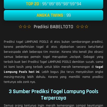
TOP 2D
:
95*89*85*98*59*94
ANGKA TWINS
:
99
☆☆☆
Prediksi BABELTOTO
☆☆☆
Prediksi togel LAMPUNG POOLS di atas bukan sembarangan prediksi,
karena pendefinisian togel di atas dijabarkan secara betul-betul
berwaspada oleh beberapa tim master. Karena kita kenali jika obsesi
semua beberapa pemain togel merupakan Jackpot. Sebagai yang
terbaik buat beri Prediksi Togel LAMPUNG POOLS demikian susah, sama
ini kami kasih yang terbaik untuk bikin meraih kemenangan di
togel
Lampung Pools hari ini
. Lebih bagus jika terus menyaksikan angka
masing-masing lebih dahulu. Karena yang memiliki nama prediksi
tentunya ada zonk nya.
3 Sumber Prediksi Togel Lampung Pools
Terpercaya
Semua orang tentunya ingin meraih kemenangan sampai keuntungan