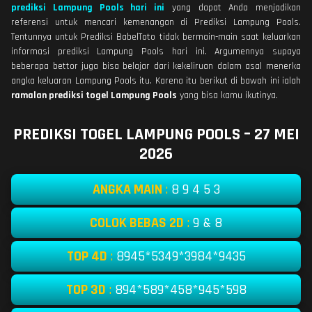
prediksi Lampung Pools hari ini
yang dapat Anda menjadikan
referensi untuk mencari kemenangan di Prediksi Lampung Pools.
Tentunnya untuk Prediksi BabelToto tidak bermain-main saat keluarkan
informasi prediksi Lampung Pools hari ini. Argumennya supaya
beberapa bettor juga bisa belajar dari kekeliruan dalam asal menerka
angka keluaran Lampung Pools itu. Karena itu berikut di bawah ini ialah
ramalan prediksi togel Lampung Pools
yang bisa kamu ikutinya.
PREDIKSI TOGEL LAMPUNG POOLS – 27 MEI
2026
ANGKA MAIN
:
8 9 4 5 3
COLOK BEBAS 2D
:
9 & 8
TOP 4D
:
8945*5349*3984*9435
TOP 3D
:
894*589*458*945*598