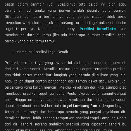
besar dalam bermain judi. Spesialnya toto gelap ini ialah satu
permainan judi angka yang punyai jumlah pecinta yang banyak.
Ditambah lagi, cara bermainnya yang sangat mudah tidak perlu
memakan waktu lama untuk memasang taruhan togel online di bandar
togel terpercaya. Nah sesuai namanya
Prediksi BabelToto
akan
memberkan data di kamu jika ada beberapa sumber prediksi togel
terbaik yang bisa kamu temui.
Membuat Prediksi Togel Sendiri
Prediksi bermain togel yang awalan ini ialah kalian dapat memperoleh
dari diri kamu sendiri. Memiliki makna kamu dapat tempatkan prediksi
dan tidak harus meng ikuti langkah yang berada di tulisan yang lain.
Atau kalian dapat tonton pandangan dari teman dekat atau Broker judi
terpercaya yang kalian mencari. Melalui keyakinan dari kita, sampai bisa
membuat prediksi togel Lampung Pools akurat yang sangat-sangat
baik. Hingga umumnya ialah lewat keyakinan dari kita, kamu sudah
dapat membuat prediksi bermain
togel Lampung Pools
dengan bagus.
Tetapi di umumnya dari beberapa pemain yang punyai keyakinan diri
demikian besar, lebih senang tempatkan prediksi togel Lampung Pools
dari diri sendiri. Karena andaikan prediksi yang dipasang sendiri itu
bocor, akan menjadi sesuatu kebanggan yang paling luar umum.