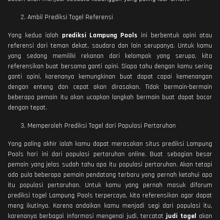
Ambil Prediksi Togel Referensi
Yang kedua ialah
prediksi Lampung Pools
ini berbentuk opini atau
referensi dari teman dekat, saudara dan lain serupanya. Untuk kamu
yang sedang memiliki rekanan dari kelompok yang serupa, kita
referensikan buat bersama ganti opini. Siapa tahu dengan kamu sering
ganti opini, karenanya kemungkinan buat dapat capai kemenangan
dengan enteng dan cepat akan dirasakan. Tidak bermain-bermain
beberapa pemain itu akan ucapkan langkah bermain buat dapat bocor
dengan tepat.
Memperoleh Prediksi Togel dari Populasi Pertaruhan
Yang paling akhir ialah kamu dapat merasakan situs prediksi Lampung
Pools hari ini dari populasi pertaruhan online. Buat sebagian besar
pemain yang jelas sudah tahu apa itu populasi pertaruhan. Akan tetapi
ada pula beberapa pemain pendatang terbaru yang pernah ketahui apa
itu populasi pertaruhan. Untuk kamu yang pernah masuk diforum
prediksi togel Lampung Pools terpercaya, kita referensikan agar dapat
meng ikutinya. Karena andaikan kamu menjadi segi dari populasi itu,
karenanya berbagai informasi mengenai judi, tercatat
judi togel
akan