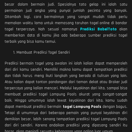
besar dalam bermain judi. Spesialnya toto gelap ini ialah satu
permainan judi angka yang punyai jumlah pecinta yang banyak.
Ditambah lagi, cara bermainnya yang sangat mudah tidak perlu
memakan waktu lama untuk memasang taruhan togel online di bandar
togel terpercaya. Nah sesuai namanya
Prediksi BabelToto
akan
memberkan data di kamu jika ada beberapa sumber prediksi togel
terbaik yang bisa kamu temui.
Membuat Prediksi Togel Sendiri
Prediksi bermain togel yang awalan ini ialah kalian dapat memperoleh
dari diri kamu sendiri. Memiliki makna kamu dapat tempatkan prediksi
dan tidak harus meng ikuti langkah yang berada di tulisan yang lain.
Atau kalian dapat tonton pandangan dari teman dekat atau Broker judi
terpercaya yang kalian mencari. Melalui keyakinan dari kita, sampai bisa
membuat prediksi togel Lampung Pools akurat yang sangat-sangat
baik. Hingga umumnya ialah lewat keyakinan dari kita, kamu sudah
dapat membuat prediksi bermain
togel Lampung Pools
dengan bagus.
Tetapi di umumnya dari beberapa pemain yang punyai keyakinan diri
demikian besar, lebih senang tempatkan prediksi togel Lampung Pools
dari diri sendiri. Karena andaikan prediksi yang dipasang sendiri itu
bocor, akan menjadi sesuatu kebanggan yang paling luar umum.