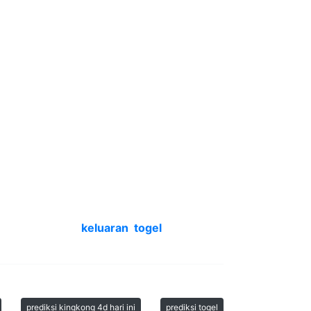
 Ini
n live result buat bettor punyai dan dapat
 Ketelitian dari instruksi prediksi terang
instruksi dan kunci ini terang bermanfaat
 memiliki makna sama dengan membuka dari
r saja tak ada yang ingin hadapi kerugian
asihkan benar. Sarannya bermain bisa alami
penuhi akhirnya membenarkan melakukan
ng ikutinya website ini dan berlengganan
n resmi. Semua
keluaran togel
kami akan
prediksi kingkong 4d hari ini
prediksi togel