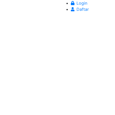
Login
Daftar
Bukti Jackpot
Slot Gacor
SELAMAT DATANG DI BABELTOTO BANDAR TOGEL ONLIN
eluaran Kingkong