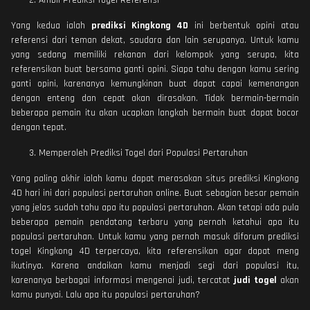
Yang kedua ialah
prediksi Kingkong 4D
ini berbentuk opini atau
referensi dari teman dekat, saudara dan lain serupanya. Untuk kamu
yang sedang memiliki rekanan dari kelompok yang serupa, kita
referensikan buat bersama ganti opini. Siapa tahu dengan kamu sering
ganti opini, karenanya kemungkinan buat dapat capai kemenangan
dengan enteng dan cepat akan dirasakan. Tidak bermain-bermain
beberapa pemain itu akan ucapkan langkah bermain buat dapat bocor
dengan tepat.
Memperoleh Prediksi Togel dari Populasi Pertaruhan
Yang paling akhir ialah kamu dapat merasakan situs prediksi Kingkong
4D hari ini dari populasi pertaruhan online. Buat sebagian besar pemain
yang jelas sudah tahu apa itu populasi pertaruhan. Akan tetapi ada pula
beberapa pemain pendatang terbaru yang pernah ketahui apa itu
populasi pertaruhan. Untuk kamu yang pernah masuk diforum prediksi
togel Kingkong 4D terpercaya, kita referensikan agar dapat meng
ikutinya. Karena andaikan kamu menjadi segi dari populasi itu,
karenanya berbagai informasi mengenai judi, tercatat
judi togel
akan
kamu punyai. Lalu apa itu populasi pertaruhan?