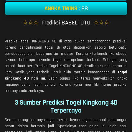
ANGKA TWINS
:
88
☆☆☆
Prediksi BABELTOTO
☆☆☆
Prediksi togel KINGKONG 4D di atas bukan sembarangan prediksi,
karena pendefinisian togel di atas dijabarkan secara betul-betul
berwaspada oleh beberapa tim master. Karena kita kenali jika obsesi
semua beberapa pemain togel merupakan Jackpot. Sebagai yang
terbaik buat beri Prediksi Togel KINGKONG 4D demikian susah, sama ini
kami kasih yang terbaik untuk bikin meraih kemenangan di
togel
Kingkong 4D hari ini
. Lebih bagus jika terus menyaksikan angka
masing-masing lebih dahulu. Karena yang memiliki nama prediksi
tentunya ada zonk nya.
3 Sumber Prediksi Togel Kingkong 4D
Terpercaya
Semua orang tentunya ingin meraih kemenangan sampai keuntungan
besar dalam bermain judi. Spesialnya toto gelap ini ialah satu