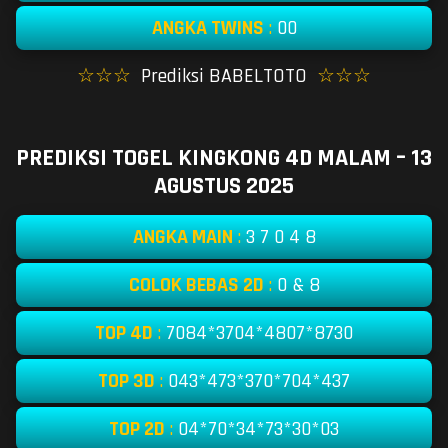
ANGKA TWINS
:
00
☆☆☆
Prediksi BABELTOTO
☆☆☆
PREDIKSI TOGEL KINGKONG 4D MALAM – 13
AGUSTUS 2025
ANGKA MAIN
:
3 7 0 4 8
COLOK BEBAS 2D
:
0 & 8
TOP 4D
:
7084*3704*4807*8730
TOP 3D
:
043*473*370*704*437
TOP 2D
:
04*70*34*73*30*03