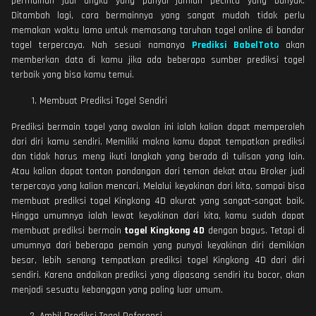
permainan judi angka yang punyai jumlah pecinta yang banyak.
Ditambah lagi, cara bermainnya yang sangat mudah tidak perlu
memakan waktu lama untuk memasang taruhan togel online di bandar
togel terpercaya. Nah sesuai namanya
Prediksi BabelToto
akan
memberkan data di kamu jika ada beberapa sumber prediksi togel
terbaik yang bisa kamu temui.
Membuat Prediksi Togel Sendiri
Prediksi bermain togel yang awalan ini ialah kalian dapat memperoleh
dari diri kamu sendiri. Memiliki makna kamu dapat tempatkan prediksi
dan tidak harus meng ikuti langkah yang berada di tulisan yang lain.
Atau kalian dapat tonton pandangan dari teman dekat atau Broker judi
terpercaya yang kalian mencari. Melalui keyakinan dari kita, sampai bisa
membuat prediksi togel Kingkong 4D akurat yang sangat-sangat baik.
Hingga umumnya ialah lewat keyakinan dari kita, kamu sudah dapat
membuat prediksi bermain
togel Kingkong 4D
dengan bagus. Tetapi di
umumnya dari beberapa pemain yang punyai keyakinan diri demikian
besar, lebih senang tempatkan prediksi togel Kingkong 4D dari diri
sendiri. Karena andaikan prediksi yang dipasang sendiri itu bocor, akan
menjadi sesuatu kebanggan yang paling luar umum.
Ambil Prediksi Togel Referensi