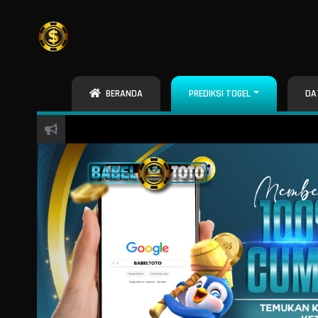
BERANDA
PREDIKSI TOGEL
DA