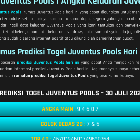
Juventus Pools | Angka Keluaran Juv
entus Pools
, rumus Juventus Pools hari ini yang dapat digunakan untuk men
 terupdate setiap harinya, karena itu kamu dapat segera gabung dan coba me
dari hasil data keluaran Juventus Pools yang kami tentukan dan penyeleks
 tetapi kelengkapan data keluaran, live draw, paito sampai syair ada juga 
ng sudah diserang internet positif atau dikunci oleh pemerintahan pusat.
mus Prediksi Togel Juventus Pools Hari 
a bocoran
prediksi Juventus Pools hari ini
yang dapat Anda menjadikan ref
uarkan informasi prediksi Juventus Pools hari ini. Argumennya supaya beber
ni ialah
ramalan prediksi togel Juventus Pools
yang bisa kamu ikutinya.
REDIKSI TOGEL JUVENTUS POOLS – 30 JULI 20
ANGKA MAIN
:
9 4 6 0 7
COLOK BEBAS 2D
:
7 & 6
TOP 4D
:
4670*9460*7496*0764