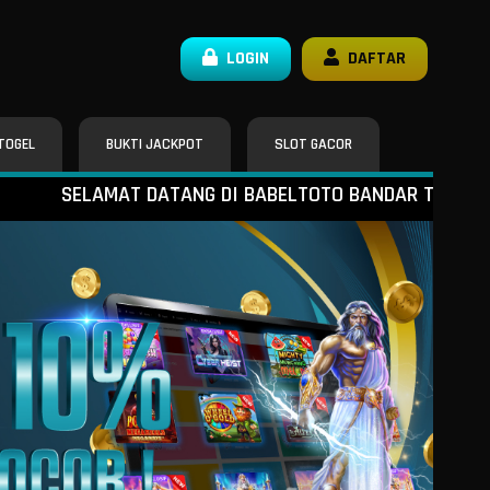
LOGIN
DAFTAR
TOGEL
BUKTI JACKPOT
SLOT GACOR
SELAMAT DATANG DI BABELTOTO BANDAR TOGEL ONLINE D