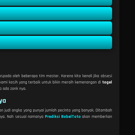
spada oleh beberapa tim master. Karena kita kenali jika obsesi
kami kasih yang terbaik untuk bikin meraih kemenangan di
togel
a ada zonk nya.
ya
n judi angka yang punyai jumlah pecinta yang banyak. Ditambah
caya. Nah sesuai namanya
Prediksi BabelToto
akan memberkan