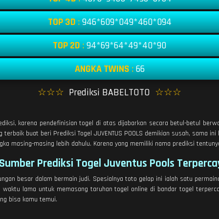
TOP 3D
:
946*609*049*460*094
TOP 2D
:
94*69*64*49*40*90
ANGKA TWINS
:
66
☆☆☆
Prediksi BABELTOTO
☆☆☆
ksi, karena pendefinisian togel di atas dijabarkan secara betul-betul berwa
terbaik buat beri Prediksi Togel JUVENTUS POOLS demikian susah, sama ini 
ngka masing-masing lebih dahulu. Karena yang memiliki nama prediksi tentuny
 Sumber Prediksi Togel Juventus Pools Terperca
an besar dalam bermain judi. Spesialnya toto gelap ini ialah satu permaina
n waktu lama untuk memasang taruhan togel online di bandar togel terper
ang bisa kamu temui.