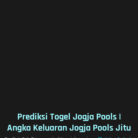
Prediksi Togel Jogja Pools |
Angka Keluaran Jogja Pools Jitu