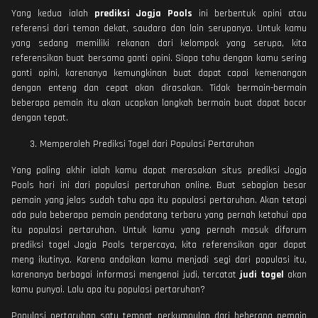
Yang kedua ialah
prediksi Jogja Pools
ini berbentuk opini atau
referensi dari teman dekat, saudara dan lain serupanya. Untuk kamu
yang sedang memiliki rekanan dari kelompok yang serupa, kita
referensikan buat bersama ganti opini. Siapa tahu dengan kamu sering
ganti opini, karenanya kemungkinan buat dapat capai kemenangan
dengan enteng dan cepat akan dirasakan. Tidak bermain-bermain
beberapa pemain itu akan ucapkan langkah bermain buat dapat bocor
dengan tepat.
Memperoleh Prediksi Togel dari Populasi Pertaruhan
Yang paling akhir ialah kamu dapat merasakan situs prediksi Jogja
Pools hari ini dari populasi pertaruhan online. Buat sebagian besar
pemain yang jelas sudah tahu apa itu populasi pertaruhan. Akan tetapi
ada pula beberapa pemain pendatang terbaru yang pernah ketahui apa
itu populasi pertaruhan. Untuk kamu yang pernah masuk diforum
prediksi togel Jogja Pools terpercaya, kita referensikan agar dapat
meng ikutinya. Karena andaikan kamu menjadi segi dari populasi itu,
karenanya berbagai informasi mengenai judi, tercatat
judi togel
akan
kamu punyai. Lalu apa itu populasi pertaruhan?
Populasi pertaruhan satu tempat perkumpulan dari beberapa pemain