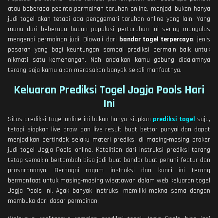
atau beberapa pecinta permainan taruhan online, menjadi bukan hanya
judi togel akan tetapi ada penggemari taruhan online yang lain. Yang
mana dari beberapa badan populasi pertaruhan ini sering mangulas
mengenai permainan judi. Diawali dari
bandar togel terpercaya
, jenis
pasaran yang bagi keuntungan sampai prediksi bermain baik untuk
nikmati satu kemenangan. Nah andaikan kamu gabung didalamnya
terang saja kamu akan merasakan banyak sekali manfaatnya.
Keluaran Prediksi Togel Jogja Pools Hari
Ini
Situs prediksi togel online ini bukan hanya siapkan
prediksi togel
saja,
tetapi siapkan live draw dan live result buat bettor punyai dan dapat
menjadikan bertindak selaku materi prediksi di masing-masing broker
judi togel Jogja Pools online. Ketelitian dari instruksi prediksi terang
tetap semakin bertambah bisa jadi buat bandar buat penuhi featur dan
prasarananya. Berbagai ragam instruksi dan kunci ini terang
bermanfaat untuk masing-masing wisatawan dalam web keluaran togel
Jogja Pools ini. Agak banyak instruksi memiliki makna sama dengan
membuka dari dasar permainan.