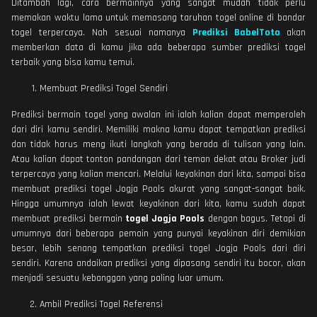
Ditambah lagi, cara bermainnya yang sangat mudah tidak perlu
memakan waktu lama untuk memasang taruhan togel online di bandar
togel terpercaya. Nah sesuai namanya
Prediksi BabelToto
akan
memberkan data di kamu jika ada beberapa sumber prediksi togel
terbaik yang bisa kamu temui.
Membuat Prediksi Togel Sendiri
Prediksi bermain togel yang awalan ini ialah kalian dapat memperoleh
dari diri kamu sendiri. Memiliki makna kamu dapat tempatkan prediksi
dan tidak harus meng ikuti langkah yang berada di tulisan yang lain.
Atau kalian dapat tonton pandangan dari teman dekat atau Broker judi
terpercaya yang kalian mencari. Melalui keyakinan dari kita, sampai bisa
membuat prediksi togel Jogja Pools akurat yang sangat-sangat baik.
Hingga umumnya ialah lewat keyakinan dari kita, kamu sudah dapat
membuat prediksi bermain
togel Jogja Pools
dengan bagus. Tetapi di
umumnya dari beberapa pemain yang punyai keyakinan diri demikian
besar, lebih senang tempatkan prediksi togel Jogja Pools dari diri
sendiri. Karena andaikan prediksi yang dipasang sendiri itu bocor, akan
menjadi sesuatu kebanggan yang paling luar umum.
Ambil Prediksi Togel Referensi