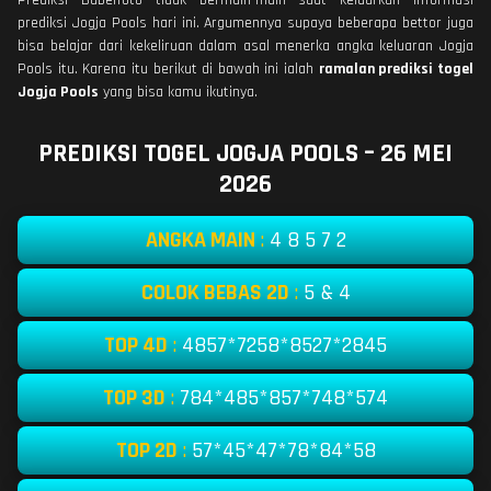
Prediksi BabelToto tidak bermain-main saat keluarkan informasi
prediksi Jogja Pools hari ini. Argumennya supaya beberapa bettor juga
bisa belajar dari kekeliruan dalam asal menerka angka keluaran Jogja
Pools itu. Karena itu berikut di bawah ini ialah
ramalan prediksi togel
Jogja Pools
yang bisa kamu ikutinya.
PREDIKSI TOGEL JOGJA POOLS – 26 MEI
2026
ANGKA MAIN
:
4 8 5 7 2
COLOK BEBAS 2D
:
5 & 4
TOP 4D
:
4857*7258*8527*2845
TOP 3D
:
784*485*857*748*574
TOP 2D
:
57*45*47*78*84*58