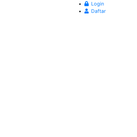
Login
Daftar
Bukti Jackpot
Slot Gacor
SELAMAT DATANG DI BABELTOTO BANDAR TOGEL ONLIN
uaran Jogja Pools