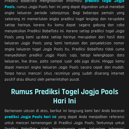
Prediksi BabelToto menghadirkan informasi
prediksi togel Jogja
Pools
, rumus Jogja Pools hari ini yang dapat digunakan untuk menebak
angka keluaran periode selanjutnya. Bagi beberapa pemain yang
sekarang ini memerlukan angka prediksi togel lengkap dan terupdate
setiap harinya, karena itu kamu dapat segera gabung dan coba
menyaksikan Prediksi BabelToto ini. Karena setiap prediksi togel Jogja
Pools yang kami up-date setiap harinya merupakan dari hasil data
keluaran Jogja Pools yang kami tentukan dan penyeleksian nomor
angka keluaran togel Jogja Pools itu. Prediksi BabelToto tidak cuma
menyediakan prediksi Jogja Pools saja, tetapi kelengkapan data
keluaran, live draw, paito sampai syair ada juga disini. Hingga kamu
dapat mencari angka keluaran Jogja Pools secara cepat dan mudah.
Tanpa harus mencari situs resminya yang sudah diserang internet
positif atau dikunci oleh pemerintahan pusat.
Rumus Prediksi Togel Jogja Pools
Hari Ini
Berkenaan ulasan di atas, berikut ini langsung kami beri Anda bocoran
prediksi Jogja Pools hari ini
yang dapat Anda menjadikan referensi
untuk mencari kemenangan di Prediksi Jogja Pools. Tentunnya untuk