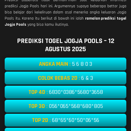
Prediksi BabelToto tidak bermain-main saat keluarkan informasi
prediksi Jogja Pools hari ini. Argumennya supaya beberapa bettor juga
bisa belajar dari kekeliruan dalam asal menerka angka keluaran Jogja
Pools itu. Karena itu berikut di bawah ini ialah
ramalan prediksi togel
Jogja Pools
yang bisa kamu ikutinya.
PREDIKSI TOGEL JOGJA POOLS – 12
AGUSTUS 2025
ANGKA MAIN
:
5 6 8 0 3
COLOK BEBAS 2D
:
6 & 3
TOP 4D
:
6830*0386*5680*3658
TOP 3D
:
056*065*568*680*805
TOP 2D
:
68*65*60*50*06*56