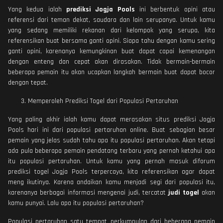
Yang kedua ialah
prediksi Jogja Pools
ini berbentuk opini atau
referensi dari teman dekat, saudara dan lain serupanya. Untuk kamu
yang sedang memiliki rekanan dari kelompok yang serupa, kita
referensikan buat bersama ganti opini. Siapa tahu dengan kamu sering
ganti opini, karenanya kemungkinan buat dapat capai kemenangan
dengan enteng dan cepat akan dirasakan. Tidak bermain-bermain
beberapa pemain itu akan ucapkan langkah bermain buat dapat bocor
dengan tepat.
Memperoleh Prediksi Togel dari Populasi Pertaruhan
Yang paling akhir ialah kamu dapat merasakan situs prediksi Jogja
Pools hari ini dari populasi pertaruhan online. Buat sebagian besar
pemain yang jelas sudah tahu apa itu populasi pertaruhan. Akan tetapi
ada pula beberapa pemain pendatang terbaru yang pernah ketahui apa
itu populasi pertaruhan. Untuk kamu yang pernah masuk diforum
prediksi togel Jogja Pools terpercaya, kita referensikan agar dapat
meng ikutinya. Karena andaikan kamu menjadi segi dari populasi itu,
karenanya berbagai informasi mengenai judi, tercatat
judi togel
akan
kamu punyai. Lalu apa itu populasi pertaruhan?
Populasi pertaruhan satu tempat perkumpulan dari beberapa pemain