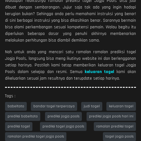
Walaupun realitasnya ramalan prediksi togel Jogja Pools bisa jadi
dibuat dengan sembarangan. Jujur saja tak ada yang ingin hadapi
kerugian bukan? Sehingga anda perlu memahami instruksi yang benar!
di sini berbagai instruksi yang bisa dikasihkan benar. Sarannya bermain
bisa alami perkembangan sesuai kompetensi pemain. Walau begitu itu
diperlukan beberapa dasar yang penuhi akhirnya membenarkan
melakukan perhitungan bisa diambil demikian sama.
Nah untuk anda yang mencari satu ramalan ramalan prediksi togel
Jogja Pools, langsung bisa meng ikutinya website ini dan berlengganan
setiap harinya. Pastilah kami tetap memberikan keluaran togel Jogja
Pools dalam sekejap dan resmi. Semua
keluaran togel
kami akan
dikeluarkan sesuai jam resultnya dan terupdate setiap harinya.
Tags :
babeltoto
bandar togel terpercaya
judi togel
keluaran togel
prediksi babeltoto
prediksi jogja pools
prediksi jogja pools hari ini
prediksi togel
prediksi togel jogja pools
ramalan prediksi togel
ramalan prediksi togel jogja pools
togel jogja pools