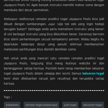
Jayapura Pools ini. Agak banyak instruksi memiliki makna sama dengan
membuka dari dasar permainan.
Walaupun realitasnya ramalan prediksi togel Jayapura Pools bisa jadi
dibuat dengan sembarangan. Jujur saja tak ada yang ingin hadapi
kerugian bukan? Sehingga anda perlu memahami instruksi yang benar!
di sini berbagai instruksi yang bisa dikasihkan benar. Sarannya bermain
bisa alami perkembangan sesuai kompetensi pemain. Walau begitu itu
diperlukan beberapa dasar yang penuhi akhirnya membenarkan
melakukan perhitungan bisa diambil demikian sama.
Nah untuk anda yang mencari satu ramalan ramalan prediksi togel
Jayapura Pools, langsung bisa meng ikutinya website ini dan
berlengganan setiap harinya. Pastilah kami tetap memberikan keluaran
togel Jayapura Pools dalam sekejap dan resmi. Semua
keluaran togel
kami akan dikeluarkan sesuai jam resultnya dan terupdate setiap
harinya.
Tags :
babeltoto
bandar togel terpercaya
judi togel
keluaran togel