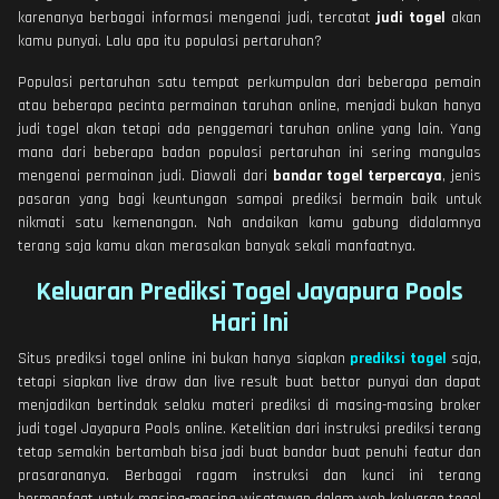
karenanya berbagai informasi mengenai judi, tercatat
judi togel
akan
kamu punyai. Lalu apa itu populasi pertaruhan?
Populasi pertaruhan satu tempat perkumpulan dari beberapa pemain
atau beberapa pecinta permainan taruhan online, menjadi bukan hanya
judi togel akan tetapi ada penggemari taruhan online yang lain. Yang
mana dari beberapa badan populasi pertaruhan ini sering mangulas
mengenai permainan judi. Diawali dari
bandar togel terpercaya
, jenis
pasaran yang bagi keuntungan sampai prediksi bermain baik untuk
nikmati satu kemenangan. Nah andaikan kamu gabung didalamnya
terang saja kamu akan merasakan banyak sekali manfaatnya.
Keluaran Prediksi Togel Jayapura Pools
Hari Ini
Situs prediksi togel online ini bukan hanya siapkan
prediksi togel
saja,
tetapi siapkan live draw dan live result buat bettor punyai dan dapat
menjadikan bertindak selaku materi prediksi di masing-masing broker
judi togel Jayapura Pools online. Ketelitian dari instruksi prediksi terang
tetap semakin bertambah bisa jadi buat bandar buat penuhi featur dan
prasarananya. Berbagai ragam instruksi dan kunci ini terang
bermanfaat untuk masing-masing wisatawan dalam web keluaran togel