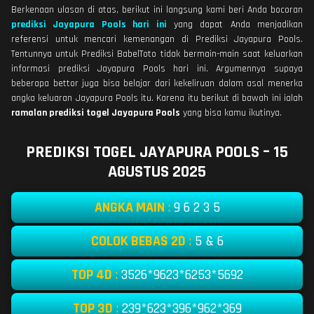
Berkenaan ulasan di atas, berikut ini langsung kami beri Anda bocoran
prediksi Jayapura Pools hari ini
yang dapat Anda menjadikan
referensi untuk mencari kemenangan di Prediksi Jayapura Pools.
Tentunnya untuk Prediksi BabelToto tidak bermain-main saat keluarkan
informasi prediksi Jayapura Pools hari ini. Argumennya supaya
beberapa bettor juga bisa belajar dari kekeliruan dalam asal menerka
angka keluaran Jayapura Pools itu. Karena itu berikut di bawah ini ialah
ramalan prediksi togel Jayapura Pools
yang bisa kamu ikutinya.
PREDIKSI TOGEL JAYAPURA POOLS – 15
AGUSTUS 2025
ANGKA MAIN
:
9 6 2 3 5
COLOK BEBAS 2D
:
5 & 6
TOP 4D
:
3526*9623*6253*5692
TOP 3D
:
239*623*396*962*369