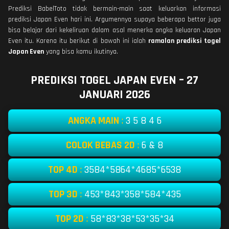
Prediksi BabelToto tidak bermain-main saat keluarkan informasi
prediksi Japan Even hari ini. Argumennya supaya beberapa bettor juga
bisa belajar dari kekeliruan dalam asal menerka angka keluaran Japan
Even itu. Karena itu berikut di bawah ini ialah
ramalan prediksi togel
Japan Even
yang bisa kamu ikutinya.
PREDIKSI TOGEL JAPAN EVEN – 27
JANUARI 2026
ANGKA MAIN
:
3 5 8 4 6
COLOK BEBAS 2D
:
6 & 8
TOP 4D
:
3584*5864*4685*6538
TOP 3D
:
453*843*358*584*435
TOP 2D
:
58*83*38*53*35*34