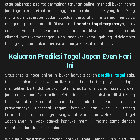
atau beberapa pecinta permainan taruhan online, menjadi bukan hanya
judi togel akan tetapi ada penggemari taruhan online yang lain. Yang
mana dari beberapa badan populasi pertaruhan ini sering mangulas
mengenai permainan judi. Diawali dari
bandar togel terpercaya
, jenis
pasaran yang bagi keuntungan sampai prediksi bermain baik untuk
nikmati satu kemenangan. Nah andaikan kamu gabung didalamnya
terang saja kamu akan merasakan banyak sekali manfaatnya.
Keluaran Prediksi Togel Japan Even Hari
Ini
Situs prediksi togel online ini bukan hanya siapkan
prediksi togel
saja,
tetapi siapkan live draw dan live result buat bettor punyai dan dapat
menjadikan bertindak selaku materi prediksi di masing-masing broker
judi togel Japan Even online. Ketelitian dari instruksi prediksi terang
tetap semakin bertambah bisa jadi buat bandar buat penuhi featur dan
prasarananya. Berbagai ragam instruksi dan kunci ini terang
bermanfaat untuk masing-masing wisatawan dalam web keluaran togel
Japan Even ini. Agak banyak instruksi memiliki makna sama dengan
membuka dari dasar permainan.
Walaupun realitasnya ramalan prediksi togel Japan Even bisa jadi