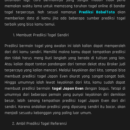
memakan waktu lama untuk memasang taruhan togel online di bandar
togel terpercaya. Nah sesuai namanya
Prediksi BabelToto
akan
memberkan data di kamu jika ada beberapa sumber prediksi togel
terbaik yang bisa kamu temui.
Membuat Prediksi Togel Sendiri
Prediksi bermain togel yang awalan ini ialah kalian dapat memperoleh
dari diri kamu sendiri. Memiliki makna kamu dapat tempatkan prediksi
dan tidak harus meng ikuti langkah yang berada di tulisan yang lain.
Atau kalian dapat tonton pandangan dari teman dekat atau Broker judi
terpercaya yang kalian mencari. Melalui keyakinan dari kita, sampai bisa
membuat prediksi togel Japan Even akurat yang sangat-sangat baik.
Hingga umumnya ialah lewat keyakinan dari kita, kamu sudah dapat
membuat prediksi bermain
togel Japan Even
dengan bagus. Tetapi di
umumnya dari beberapa pemain yang punyai keyakinan diri demikian
besar, lebih senang tempatkan prediksi togel Japan Even dari diri
sendiri. Karena andaikan prediksi yang dipasang sendiri itu bocor, akan
menjadi sesuatu kebanggan yang paling luar umum.
Ambil Prediksi Togel Referensi