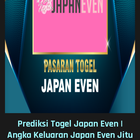
Prediksi Togel Japan Even |
Angka Keluaran Japan Even Jitu