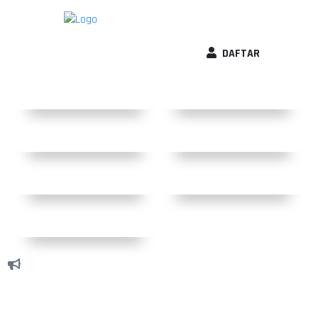
LOGIN
DAFTAR
BERANDA
PREDIKSI TOGEL
DATA KELUARAN
LIVE DRAW
ALAT TOGEL
SYAIR TOGEL
BUKTI JACKPOT
SLOT GACOR
SELAMAT DATANG DI BABELTOTO BANDAR TOG