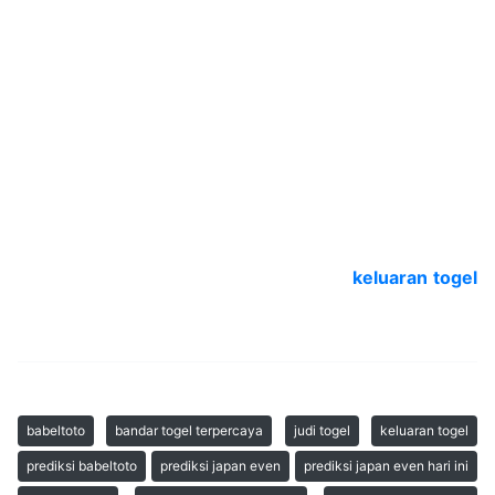
berbagai instruksi yang bisa dikasihkan benar.
Sarannya bermain bisa alami perkembangan sesuai
kompetensi pemain. Walau begitu itu diperlukan
beberapa dasar yang penuhi akhirnya membenarkan
melakukan perhitungan bisa diambil demikian sama.
Nah untuk anda yang mencari satu ramalan ramalan
prediksi togel Japan Even, langsung bisa meng
ikutinya website ini dan berlengganan setiap harinya.
Pastilah kami tetap memberikan keluaran togel Japan
Even dalam sekejap dan resmi. Semua
keluaran togel
kami akan dikeluarkan sesuai jam resultnya dan
terupdate setiap harinya.
Tags :
babeltoto
bandar togel terpercaya
judi togel
keluaran togel
prediksi babeltoto
prediksi japan even
prediksi japan even hari ini