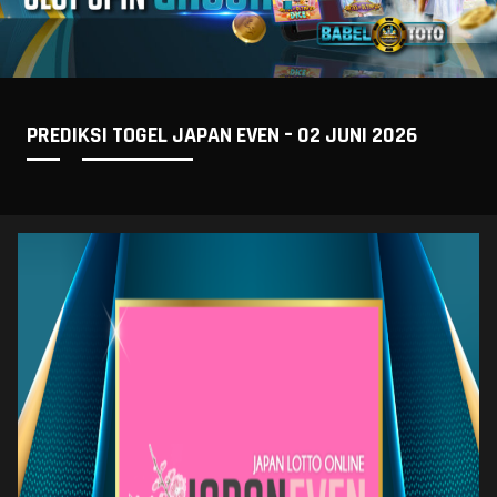
PREDIKSI TOGEL JAPAN EVEN – 02 JUNI 2026