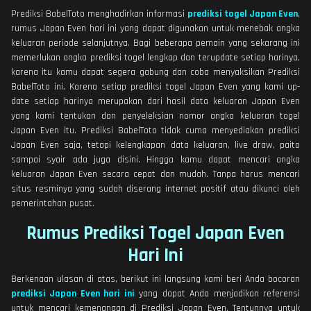
Prediksi BabelToto menghadirkan informasi
prediksi togel Japan Even
,
rumus Japan Even hari ini yang dapat digunakan untuk menebak angka
keluaran periode selanjutnya. Bagi beberapa pemain yang sekarang ini
memerlukan angka prediksi togel lengkap dan terupdate setiap harinya,
karena itu kamu dapat segera gabung dan coba menyaksikan Prediksi
BabelToto ini. Karena setiap prediksi togel Japan Even yang kami up-
date setiap harinya merupakan dari hasil data keluaran Japan Even
yang kami tentukan dan penyeleksian nomor angka keluaran togel
Japan Even itu. Prediksi BabelToto tidak cuma menyediakan prediksi
Japan Even saja, tetapi kelengkapan data keluaran, live draw, paito
sampai syair ada juga disini. Hingga kamu dapat mencari angka
keluaran Japan Even secara cepat dan mudah. Tanpa harus mencari
situs resminya yang sudah diserang internet positif atau dikunci oleh
pemerintahan pusat.
Rumus Prediksi Togel Japan Even
Hari Ini
Berkenaan ulasan di atas, berikut ini langsung kami beri Anda bocoran
prediksi Japan Even hari ini
yang dapat Anda menjadikan referensi
untuk mencari kemenangan di Prediksi Japan Even. Tentunnya untuk