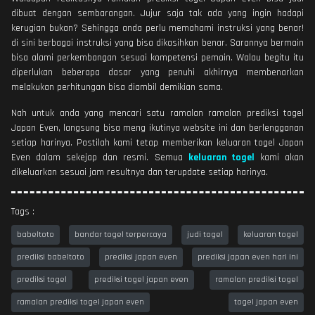
dibuat dengan sembarangan. Jujur saja tak ada yang ingin hadapi
kerugian bukan? Sehingga anda perlu memahami instruksi yang benar!
di sini berbagai instruksi yang bisa dikasihkan benar. Sarannya bermain
bisa alami perkembangan sesuai kompetensi pemain. Walau begitu itu
diperlukan beberapa dasar yang penuhi akhirnya membenarkan
melakukan perhitungan bisa diambil demikian sama.
Nah untuk anda yang mencari satu ramalan ramalan prediksi togel
Japan Even, langsung bisa meng ikutinya website ini dan berlengganan
setiap harinya. Pastilah kami tetap memberikan keluaran togel Japan
Even dalam sekejap dan resmi. Semua
keluaran togel
kami akan
dikeluarkan sesuai jam resultnya dan terupdate setiap harinya.
Tags :
babeltoto
bandar togel terpercaya
judi togel
keluaran togel
prediksi babeltoto
prediksi japan even
prediksi japan even hari ini
prediksi togel
prediksi togel japan even
ramalan prediksi togel
ramalan prediksi togel japan even
togel japan even