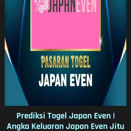
Prediksi Togel Japan Even |
Angka Keluaran Japan Even Jitu