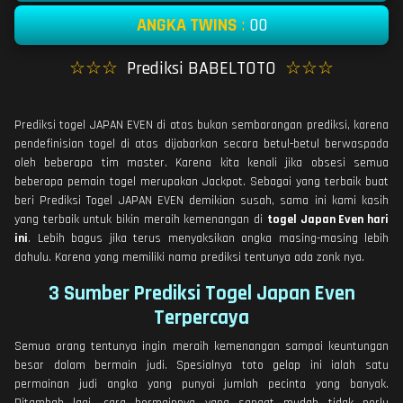
ANGKA TWINS
:
00
☆☆☆
Prediksi BABELTOTO
☆☆☆
Prediksi togel JAPAN EVEN di atas bukan sembarangan prediksi, karena
pendefinisian togel di atas dijabarkan secara betul-betul berwaspada
oleh beberapa tim master. Karena kita kenali jika obsesi semua
beberapa pemain togel merupakan Jackpot. Sebagai yang terbaik buat
beri Prediksi Togel JAPAN EVEN demikian susah, sama ini kami kasih
yang terbaik untuk bikin meraih kemenangan di
togel Japan Even hari
ini
. Lebih bagus jika terus menyaksikan angka masing-masing lebih
dahulu. Karena yang memiliki nama prediksi tentunya ada zonk nya.
3 Sumber Prediksi Togel Japan Even
Terpercaya
Semua orang tentunya ingin meraih kemenangan sampai keuntungan
besar dalam bermain judi. Spesialnya toto gelap ini ialah satu
permainan judi angka yang punyai jumlah pecinta yang banyak.
Ditambah lagi, cara bermainnya yang sangat mudah tidak perlu