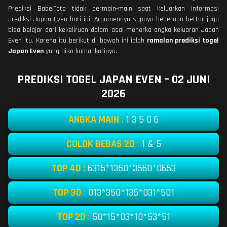
Prediksi BabelToto tidak bermain-main saat keluarkan informasi
prediksi Japan Even hari ini. Argumennya supaya beberapa bettor juga
bisa belajar dari kekeliruan dalam asal menerka angka keluaran Japan
Even itu. Karena itu berikut di bawah ini ialah
ramalan prediksi togel
Japan Even
yang bisa kamu ikutinya.
PREDIKSI TOGEL JAPAN EVEN – 02 JUNI
2026
ANGKA MAIN
:
1 3 5 0 6
COLOK BEBAS 2D
:
1 & 5
TOP 4D
:
6315*1350*3560*0653
TOP 3D
:
013*350*135*031*501
TOP 2D
:
50*15*03*10*53*51