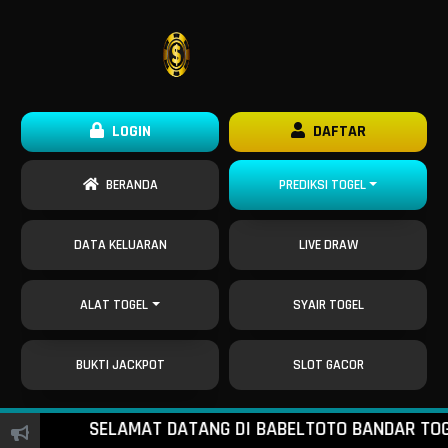
LOGIN
DAFTAR
BERANDA
PREDIKSI TOGEL
DATA KELUARAN
LIVE DRAW
ALAT TOGEL
SYAIR TOGEL
BUKTI JACKPOT
SLOT GACOR
SELAMAT DATANG DI BABELTOTO BANDAR TOGEL 