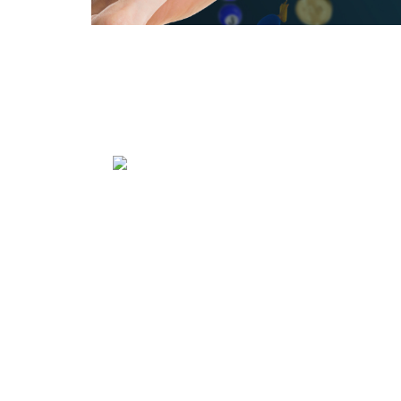
PREDIKSI TOGEL JAPAN
Prediksi Togel 
Prediksi BabelToto menghadirkan informa
keluaran periode selanjutnya. Bagi beber
karena itu kamu dapat segera gabung dan
date setiap harinya merupakan dari hasi
Even itu. Prediksi BabelToto tidak cuma m