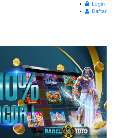
Login
Daftar
Bukti Jackpot
Slot Gacor
SELAMAT DATANG DI BABELTOTO BANDAR TOGEL ONLINE