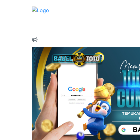
Beranda
Prediksi Toge