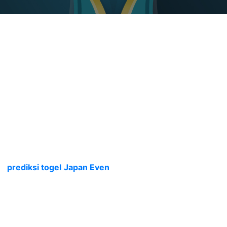
 EVEN – 01 JUNI 2026
Japan Even | Angka Kel
Jitu
si
prediksi togel Japan Even
, rumus Japan Even hari ini 
apa pemain yang sekarang ini memerlukan angka prediksi to
 coba menyaksikan Prediksi BabelToto ini. Karena setiap
l data keluaran Japan Even yang kami tentukan dan penye
enyediakan prediksi Japan Even saja, tetapi kelengkapan da