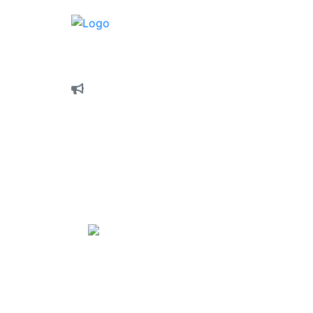
Beranda
Prediksi Toge
PREDIKSI TOGEL JAMBI
Prediksi Toge