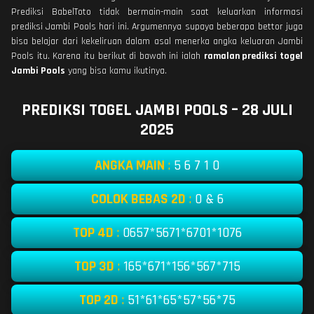
Prediksi BabelToto tidak bermain-main saat keluarkan informasi
prediksi Jambi Pools hari ini. Argumennya supaya beberapa bettor juga
bisa belajar dari kekeliruan dalam asal menerka angka keluaran Jambi
Pools itu. Karena itu berikut di bawah ini ialah
ramalan prediksi togel
Jambi Pools
yang bisa kamu ikutinya.
PREDIKSI TOGEL JAMBI POOLS – 28 JULI
2025
ANGKA MAIN
:
5 6 7 1 0
COLOK BEBAS 2D
:
0 & 6
TOP 4D
:
0657*5671*6701*1076
TOP 3D
:
165*671*156*567*715
TOP 2D
:
51*61*65*57*56*75