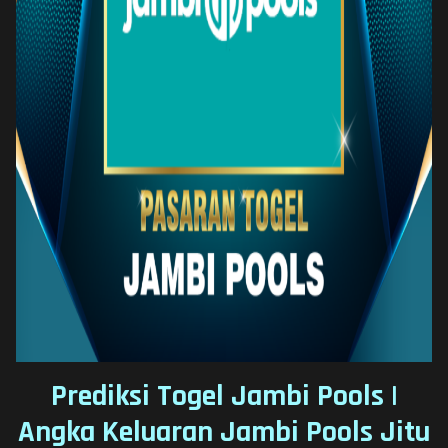
Prediksi Togel Jambi Pools |
Angka Keluaran Jambi Pools Jitu