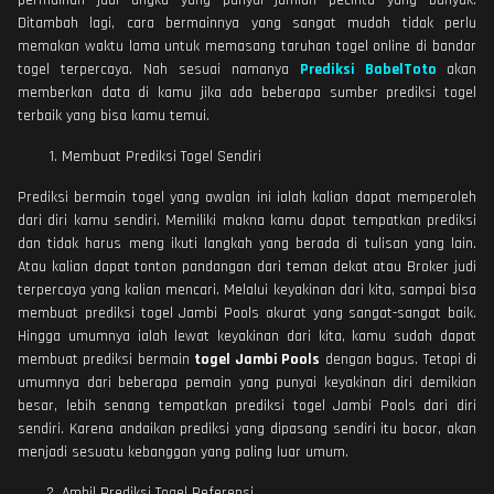
Ditambah lagi, cara bermainnya yang sangat mudah tidak perlu
memakan waktu lama untuk memasang taruhan togel online di bandar
togel terpercaya. Nah sesuai namanya
Prediksi BabelToto
akan
memberkan data di kamu jika ada beberapa sumber prediksi togel
terbaik yang bisa kamu temui.
Membuat Prediksi Togel Sendiri
Prediksi bermain togel yang awalan ini ialah kalian dapat memperoleh
dari diri kamu sendiri. Memiliki makna kamu dapat tempatkan prediksi
dan tidak harus meng ikuti langkah yang berada di tulisan yang lain.
Atau kalian dapat tonton pandangan dari teman dekat atau Broker judi
terpercaya yang kalian mencari. Melalui keyakinan dari kita, sampai bisa
membuat prediksi togel Jambi Pools akurat yang sangat-sangat baik.
Hingga umumnya ialah lewat keyakinan dari kita, kamu sudah dapat
membuat prediksi bermain
togel Jambi Pools
dengan bagus. Tetapi di
umumnya dari beberapa pemain yang punyai keyakinan diri demikian
besar, lebih senang tempatkan prediksi togel Jambi Pools dari diri
sendiri. Karena andaikan prediksi yang dipasang sendiri itu bocor, akan
menjadi sesuatu kebanggan yang paling luar umum.
Ambil Prediksi Togel Referensi