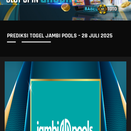
PREDIKSI TOGEL JAMBI POOLS – 28 JULI 2025