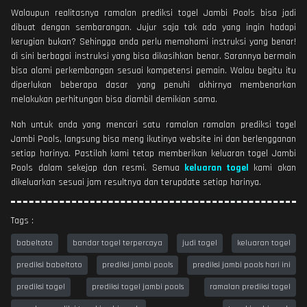
Walaupun realitasnya ramalan prediksi togel Jambi Pools bisa jadi
dibuat dengan sembarangan. Jujur saja tak ada yang ingin hadapi
kerugian bukan? Sehingga anda perlu memahami instruksi yang benar!
di sini berbagai instruksi yang bisa dikasihkan benar. Sarannya bermain
bisa alami perkembangan sesuai kompetensi pemain. Walau begitu itu
diperlukan beberapa dasar yang penuhi akhirnya membenarkan
melakukan perhitungan bisa diambil demikian sama.
Nah untuk anda yang mencari satu ramalan ramalan prediksi togel
Jambi Pools, langsung bisa meng ikutinya website ini dan berlengganan
setiap harinya. Pastilah kami tetap memberikan keluaran togel Jambi
Pools dalam sekejap dan resmi. Semua
keluaran togel
kami akan
dikeluarkan sesuai jam resultnya dan terupdate setiap harinya.
Tags :
babeltoto
bandar togel terpercaya
judi togel
keluaran togel
prediksi babeltoto
prediksi jambi pools
prediksi jambi pools hari ini
prediksi togel
prediksi togel jambi pools
ramalan prediksi togel