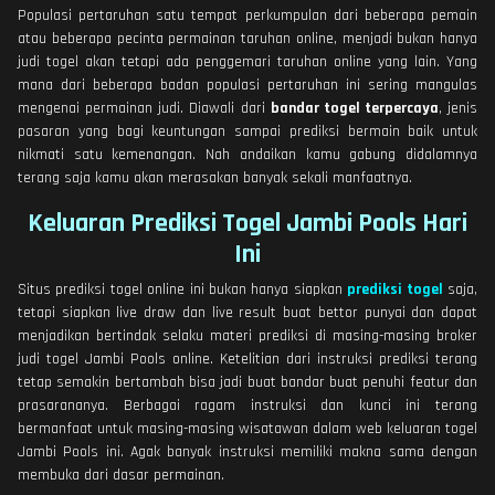
Populasi pertaruhan satu tempat perkumpulan dari beberapa pemain
atau beberapa pecinta permainan taruhan online, menjadi bukan hanya
judi togel akan tetapi ada penggemari taruhan online yang lain. Yang
mana dari beberapa badan populasi pertaruhan ini sering mangulas
mengenai permainan judi. Diawali dari
bandar togel terpercaya
, jenis
pasaran yang bagi keuntungan sampai prediksi bermain baik untuk
nikmati satu kemenangan. Nah andaikan kamu gabung didalamnya
terang saja kamu akan merasakan banyak sekali manfaatnya.
Keluaran Prediksi Togel Jambi Pools Hari
Ini
Situs prediksi togel online ini bukan hanya siapkan
prediksi togel
saja,
tetapi siapkan live draw dan live result buat bettor punyai dan dapat
menjadikan bertindak selaku materi prediksi di masing-masing broker
judi togel Jambi Pools online. Ketelitian dari instruksi prediksi terang
tetap semakin bertambah bisa jadi buat bandar buat penuhi featur dan
prasarananya. Berbagai ragam instruksi dan kunci ini terang
bermanfaat untuk masing-masing wisatawan dalam web keluaran togel
Jambi Pools ini. Agak banyak instruksi memiliki makna sama dengan
membuka dari dasar permainan.