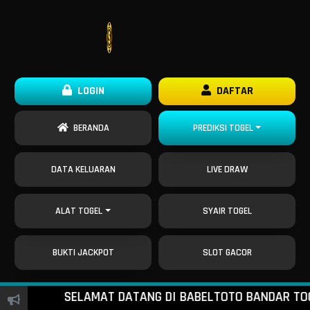
LOGIN
DAFTAR
BERANDA
PREDIKSI TOGEL
DATA KELUARAN
LIVE DRAW
ALAT TOGEL
SYAIR TOGEL
BUKTI JACKPOT
SLOT GACOR
SELAMAT DATANG DI BABELTOTO BANDAR TOGEL O