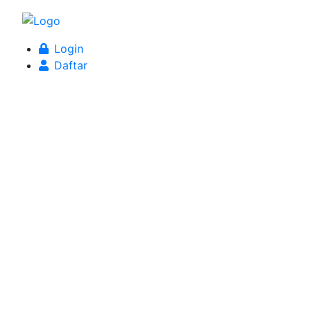
Login
Daftar
Beranda
Prediksi Togel
Data Keluaran
Live Draw
Alat Togel
Syair Togel
Bukti Jackpot
Slot Gacor