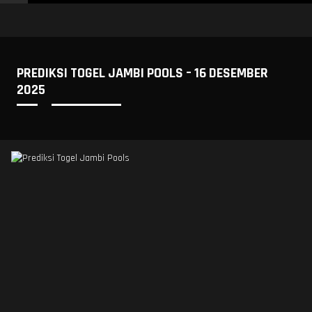
PREDIKSI TOGEL JAMBI POOLS – 16 DESEMBER
2025