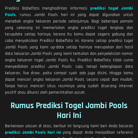
Prediksi BabelToto menghadirkan informasi
prediksi togel Jambi
Pools
, rumus Jambi Pools hari ini yang dapat digunakan untuk
menebak angka keluaran periode selanjutnya. Bagi beberapa pemain
yang sekarang ini memerlukan angka prediksi togel lengkap dan
terupdate setiap harinya, karena itu kamu dapat segera gabung dan
coba menyaksikan Prediksi BabelToto ini. Karena setiap prediksi togel
Jambi Pools yang kami up-date setiap harinya merupakan dari hasil
data keluaran Jambi Pools yang kami tentukan dan penyeleksian nomor
angka keluaran togel Jambi Pools itu. Prediksi BabelToto tidak cuma
menyediakan prediksi Jambi Pools saja, tetapi kelengkapan data
keluaran, live draw, paito sampai syair ada juga disini. Hingga kamu
dapat mencari angka keluaran Jambi Pools secara cepat dan mudah.
Tanpa harus mencari situs resminya yang sudah diserang internet
positif atau dikunci oleh pemerintahan pusat.
Rumus Prediksi Togel Jambi Pools
Hari Ini
Berkenaan ulasan di atas, berikut ini langsung kami beri Anda bocoran
prediksi Jambi Pools hari ini
yang dapat Anda menjadikan referensi