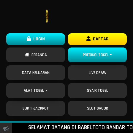
LOGIN
DAFTAR
BERANDA
PREDIKSI TOGEL
DATA KELUARAN
LIVE DRAW
ALAT TOGEL
SYAIR TOGEL
BUKTI JACKPOT
SLOT GACOR
SELAMAT DATANG DI BABELTOTO BANDAR TOGEL