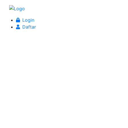
Login
Daftar
Beranda
Prediksi Togel
Data Keluaran
Live Draw
Alat Togel
Syair Togel
Bukti Jackpot
Slot Gacor