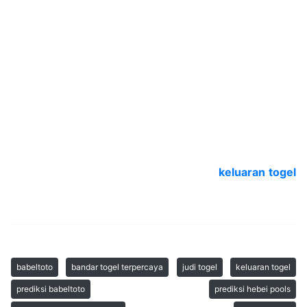
berbagai instruksi yang bisa dikasihkan benar.
Sarannya bermain bisa alami perkembangan sesuai
kompetensi pemain. Walau begitu itu diperlukan
beberapa dasar yang penuhi akhirnya membenarkan
melakukan perhitungan bisa diambil demikian sama.
Nah untuk anda yang mencari satu ramalan ramalan
prediksi togel Hebei Pools, langsung bisa meng
ikutinya website ini dan berlengganan setiap harinya.
Pastilah kami tetap memberikan keluaran togel Hebei
Pools dalam sekejap dan resmi. Semua
keluaran togel
kami akan dikeluarkan sesuai jam resultnya dan
terupdate setiap harinya.
Tags :
babeltoto
bandar togel terpercaya
judi togel
keluaran togel
prediksi babeltoto
prediksi hebei pools