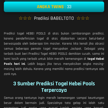
ANGKA TWINS
:
33
☆☆☆
Prediksi BABELTOTO
☆☆☆
Prediksi togel HEBEI POOLS di atas bukan sembarangan prediksi,
karena pendefinisian togel di atas dijabarkan secara betul-betul
berwaspada oleh beberapa tim master. Karena kita kenali jika obsesi
semua beberapa pemain togel merupakan Jackpot. Sebagai yang
terbaik buat beri Prediksi Togel HEBEI POOLS demikian susah, sama ini
kami kasih yang terbaik untuk bikin meraih kemenangan di
togel Hebei
Pools hari ini
. Lebih bagus jika terus menyaksikan angka masing-
masing lebih dahulu. Karena yang memiliki nama prediksi tentunya ada
zonk nya.
3 Sumber Prediksi Togel Hebei Pools
Terpercaya
Semua orang tentunya ingin meraih kemenangan sampai keuntungan
besar dalam bermain judi. Spesialnya toto gelap ini ialah satu
permainan judi angka yang punyai jumlah pecinta yang banyak.