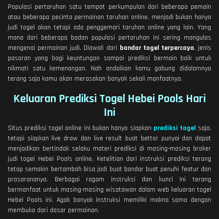
Populasi pertaruhan satu tempat perkumpulan dari beberapa pemain
atau beberapa pecinta permainan taruhan online, menjadi bukan hanya
judi togel akan tetapi ada penggemari taruhan online yang lain. Yang
mana dari beberapa badan populasi pertaruhan ini sering mangulas
mengenai permainan judi. Diawali dari
bandar togel terpercaya
, jenis
pasaran yang bagi keuntungan sampai prediksi bermain baik untuk
nikmati satu kemenangan. Nah andaikan kamu gabung didalamnya
terang saja kamu akan merasakan banyak sekali manfaatnya.
Keluaran Prediksi Togel Hebei Pools Hari
Ini
Situs prediksi togel online ini bukan hanya siapkan
prediksi togel
saja,
tetapi siapkan live draw dan live result buat bettor punyai dan dapat
menjadikan bertindak selaku materi prediksi di masing-masing broker
judi togel Hebei Pools online. Ketelitian dari instruksi prediksi terang
tetap semakin bertambah bisa jadi buat bandar buat penuhi featur dan
prasarananya. Berbagai ragam instruksi dan kunci ini terang
bermanfaat untuk masing-masing wisatawan dalam web keluaran togel
Hebei Pools ini. Agak banyak instruksi memiliki makna sama dengan
membuka dari dasar permainan.