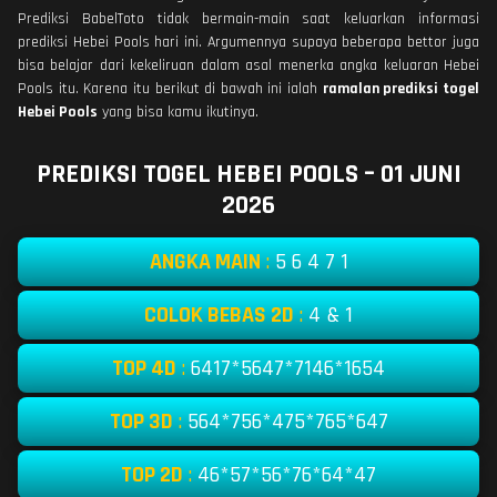
Prediksi BabelToto tidak bermain-main saat keluarkan informasi
prediksi Hebei Pools hari ini. Argumennya supaya beberapa bettor juga
bisa belajar dari kekeliruan dalam asal menerka angka keluaran Hebei
Pools itu. Karena itu berikut di bawah ini ialah
ramalan prediksi togel
Hebei Pools
yang bisa kamu ikutinya.
PREDIKSI TOGEL HEBEI POOLS – 01 JUNI
2026
ANGKA MAIN
:
5 6 4 7 1
COLOK BEBAS 2D
:
4 & 1
TOP 4D
:
6417*5647*7146*1654
TOP 3D
:
564*756*475*765*647
TOP 2D
:
46*57*56*76*64*47