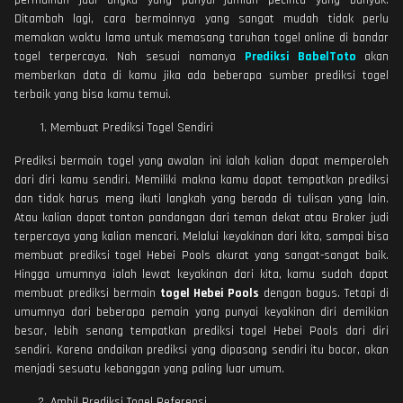
Ditambah lagi, cara bermainnya yang sangat mudah tidak perlu
memakan waktu lama untuk memasang taruhan togel online di bandar
togel terpercaya. Nah sesuai namanya
Prediksi BabelToto
akan
memberkan data di kamu jika ada beberapa sumber prediksi togel
terbaik yang bisa kamu temui.
Membuat Prediksi Togel Sendiri
Prediksi bermain togel yang awalan ini ialah kalian dapat memperoleh
dari diri kamu sendiri. Memiliki makna kamu dapat tempatkan prediksi
dan tidak harus meng ikuti langkah yang berada di tulisan yang lain.
Atau kalian dapat tonton pandangan dari teman dekat atau Broker judi
terpercaya yang kalian mencari. Melalui keyakinan dari kita, sampai bisa
membuat prediksi togel Hebei Pools akurat yang sangat-sangat baik.
Hingga umumnya ialah lewat keyakinan dari kita, kamu sudah dapat
membuat prediksi bermain
togel Hebei Pools
dengan bagus. Tetapi di
umumnya dari beberapa pemain yang punyai keyakinan diri demikian
besar, lebih senang tempatkan prediksi togel Hebei Pools dari diri
sendiri. Karena andaikan prediksi yang dipasang sendiri itu bocor, akan
menjadi sesuatu kebanggan yang paling luar umum.
Ambil Prediksi Togel Referensi