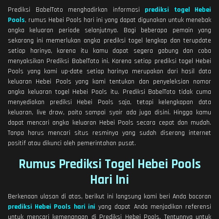
Prediksi BabelToto menghadirkan informasi
prediksi togel Hebei
Pools
, rumus Hebei Pools hari ini yang dapat digunakan untuk menebak
angka keluaran periode selanjutnya. Bagi beberapa pemain yang
sekarang ini memerlukan angka prediksi togel lengkap dan terupdate
setiap harinya, karena itu kamu dapat segera gabung dan coba
menyaksikan Prediksi BabelToto ini. Karena setiap prediksi togel Hebei
Pools yang kami up-date setiap harinya merupakan dari hasil data
keluaran Hebei Pools yang kami tentukan dan penyeleksian nomor
angka keluaran togel Hebei Pools itu. Prediksi BabelToto tidak cuma
menyediakan prediksi Hebei Pools saja, tetapi kelengkapan data
keluaran, live draw, paito sampai syair ada juga disini. Hingga kamu
dapat mencari angka keluaran Hebei Pools secara cepat dan mudah.
Tanpa harus mencari situs resminya yang sudah diserang internet
positif atau dikunci oleh pemerintahan pusat.
Rumus Prediksi Togel Hebei Pools
Hari Ini
Berkenaan ulasan di atas, berikut ini langsung kami beri Anda bocoran
prediksi Hebei Pools hari ini
yang dapat Anda menjadikan referensi
untuk mencari kemenangan di Prediksi Hebei Pools. Tentunnya untuk